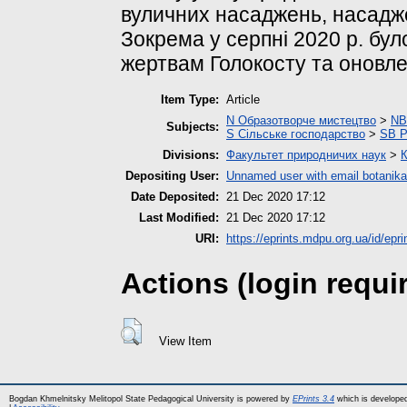
вуличних насаджень, насаджен
Зокрема у серпні 2020 р. бу
жертвам Голокосту та оновле
Item Type:
Article
N Образотворче мистецтво
>
NB
Subjects:
S Сільське господарство
>
SB Р
Divisions:
Факультет природничих наук
>
К
Depositing User:
Unnamed user with email
botanik
Date Deposited:
21 Dec 2020 17:12
Last Modified:
21 Dec 2020 17:12
URI:
https://eprints.mdpu.org.ua/id/epri
Actions (login requi
View Item
Bogdan Khmelnitsky Melitopol State Pedagogical University is powered by
EPrints 3.4
which is develope