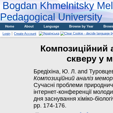
Bogdan Khmelnitsky Meli
Pedagogical University
Home
About
Language
Browse by Year
Brows
Login
Create Account
Композиційний 
скверу у м
Бредіхіна, Ю. Л.
and
Туровцев
Композиційний аналіз меморі
Сучасні проблеми природничи
інтернет-конференції молоди
дня заснування хіміко-біологі
pp. 174-176.