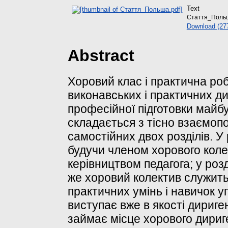
Text
Стаття_Польш
Download (27
Abstract
Хоровий клас і практична ро
виконавських і практичних д
професійної підготовки майбу
складається з тісно взаємоп
самостійних двох розділів. У 
будучи членом хорового колект
керівництвом педагога; у роз
же хоровий колектив служит
практичних умінь і навичок у
виступає вже в якості дириге
займає місце хорового дири