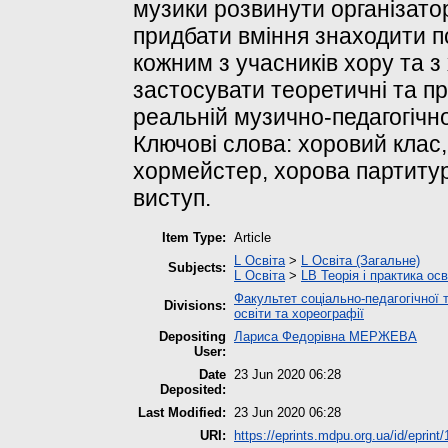
музики розвинути організатор
придбати вміння знаходити пс
кожним з учасників хору та з
застосувати теоретичні та пр
реальній музично-педагогічно
Ключові слова: хоровий клас,
хормейстер, хорова партитур
виступ.
Item Type:
Article
L Освіта
>
L Освіта (Загальне)
Subjects:
L Освіта
>
LB Теорія і практика ос
Факультет соціально-педагогічної 
Divisions:
освіти та хореографії
Depositing
Лариса Федорівна МЕРЖЕВА
User:
Date
23 Jun 2020 06:28
Deposited:
Last Modified:
23 Jun 2020 06:28
URI:
https://eprints.mdpu.org.ua/id/eprint