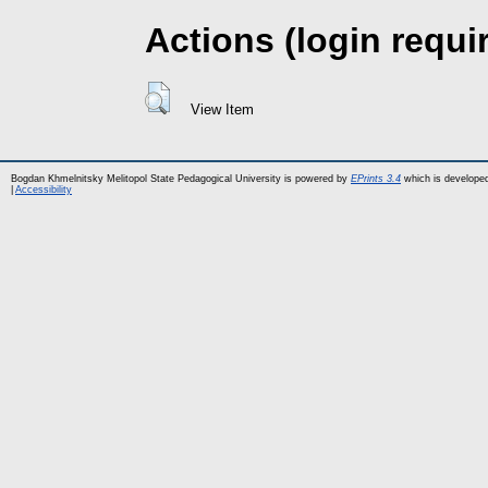
Actions (login requi
View Item
Bogdan Khmelnitsky Melitopol State Pedagogical University is powered by
EPrints 3.4
which is develope
|
Accessibility