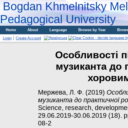
Bogdan Khmelnitsky Meli
Pedagogical University
Home
About
Language
Browse by Year
Brows
Login
Create Account
Особливості п
музиканта до 
хорови
Мержева, Л. Ф.
(2019)
Особли
музиканта до практичної р
Science, research, developme
29.06.2019-30.06.2019 (18). 
08-2