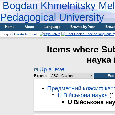
Bogdan Khmelnitsky Meli
Pedagogical University
Home
About
Language
Browse by Year
Brows
Login
Create Account
Items where Sub
наука 
Up a level
Export as
Предметний класифікато
U Військова наука
(1
U Військова нау