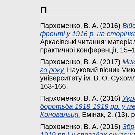
П
Пархоменко, В. А.
(2016)
Вій
фронті у 1916 р. на сторінк
Аркасівські читання: матеріа
практичної конференції, 15–16
Пархоменко, В. А.
(2017)
Мик
го року.
Науковий вісник Мик
університету ім. В. О. Сухомл
163-166.
Пархоменко, В. А.
(2016)
Укр
боротьба 1918-1919 рр. у м
Коновальця.
Емінак, 2. (13). 
Пархоменко, В. А.
(2015)
Збр
1919 рр.) у спогадах сучасни