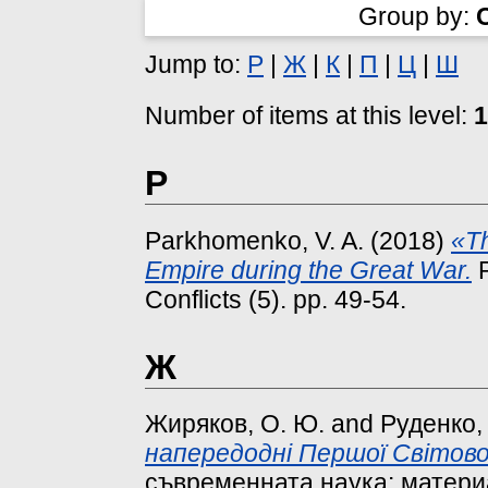
Group by:
Jump to:
P
|
Ж
|
К
|
П
|
Ц
|
Ш
Number of items at this level:
1
P
Parkhomenko, V. A.
(2018)
«Th
Empire during the Great War.
P
Conflicts (5). pp. 49-54.
Ж
Жиряков, О. Ю.
and
Руденко, 
напередодні Першої Світової
съвременната наука: матер