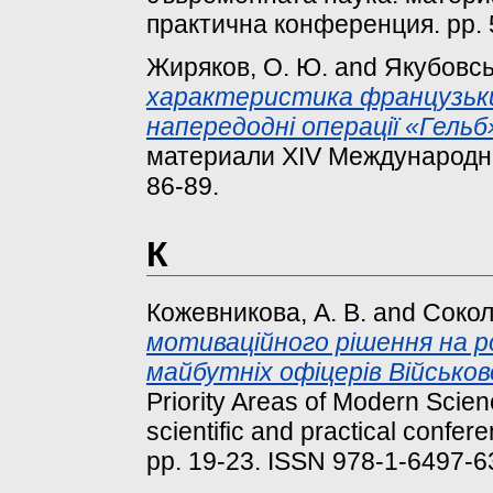
практична конференция. pp. 
Жиряков, О. Ю.
and
Якубовсь
характеристика французьк
напередодні операції «Гельб
материали ХІV Международна
86-89.
К
Кожевникова, А. В.
and
Сокол
мотиваційного рішення на р
майбутніх офіцерів Військо
Priority Areas of Modern Scienc
scientific and practical confe
pp. 19-23. ISSN 978-1-6497-6