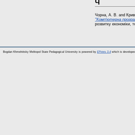
Ч
Чорна, А. В.
and
Крив
"Комп'ютерна програ
розвитку економіки, т
Bogdan Khmelnitsky Melitopol State Pedagogical University is powered by
EPrints 3.4
which is develope