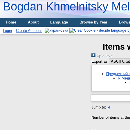
Bogdan Khmelnitsky Meli
Home
About
Language
Browse by Year
Brows
Login
Create Account
Items 
Up a level
Export as
Предметний к
R Мед
Jump to:
Ч
Number of items at thi