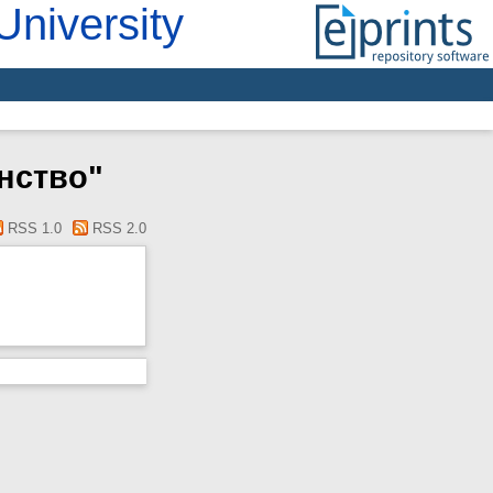
University
инство"
RSS 1.0
RSS 2.0