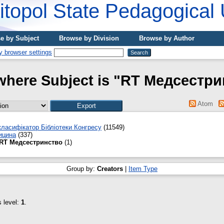
topol State Pedagogical 
e by Subject
Browse by Division
Browse by Author
where Subject is "RT Медсестр
Atom
ласифікатор Бібліотеки Конгресу
(11549)
ицина
(337)
RT Медсестринство
(1)
Group by:
Creators
|
Item Type
s level:
1
.