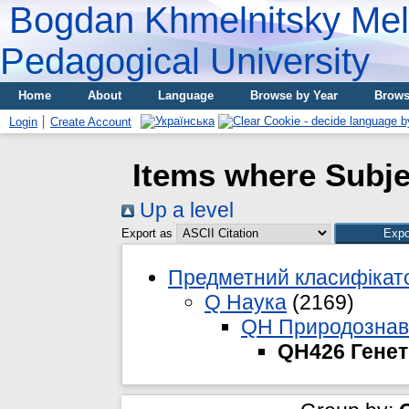
Bogdan Khmelnitsky Meli
Pedagogical University
Home
About
Language
Browse by Year
Brows
Login
Create Account
Items where Subje
Up a level
Export as
Предметний класифікато
Q Наука
(2169)
QH Природознав
QH426 Генет