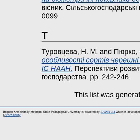
вісник. Сільськогосподарські 
0099
Т
Туровцева, Н. М.
and
Пюрко, 
особливості сортів черешні
ІС НААН.
Перспективи розвит
господарства. pp. 242-246.
This list was gener
Bogdan Khmelnitsky Melitopol State Pedagogical University is powered by
EPrints 3.4
which is develope
|
Accessibility