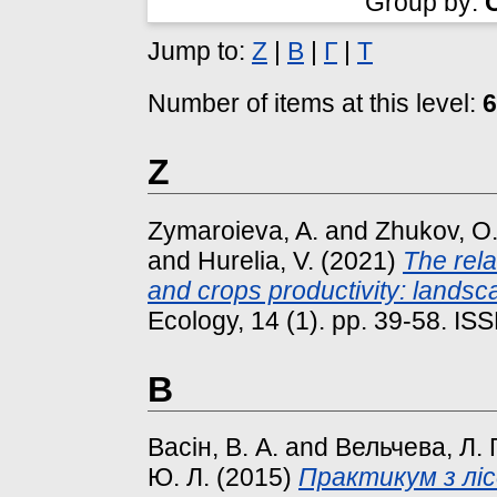
Group by:
Jump to:
Z
|
В
|
Г
|
Т
Number of items at this level:
6
Z
Zymaroieva, A.
and
Zhukov, O.
and
Hurelia, V.
(2021)
The rela
and crops productivity: landsc
Ecology, 14 (1). pp. 39-58. I
В
Васін, В. А.
and
Вельчева, Л. Г
Ю. Л.
(2015)
Практикум з лісо