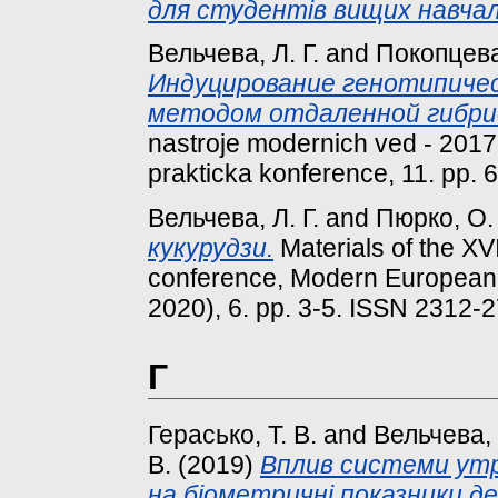
для студентів вищих навчал
Вельчева, Л. Г.
and
Покопцева,
Индуцирование генотипичес
методом отдаленной гибри
nastroje modernich ved - 2017
prakticka konference, 11. pp. 
Вельчева, Л. Г.
and
Пюрко, О.
кукурудзи.
Materials of the XVI
conference, Modern European S
2020), 6. pp. 3-5. ISSN 2312-
Г
Герасько, Т. В.
and
Вельчева, 
В.
(2019)
Вплив системи утр
на біометричні показники де