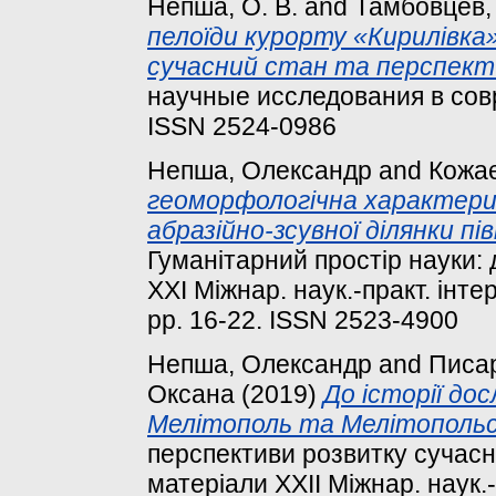
Непша, О. В.
and
Тамбовцев, 
пелоїди курорту «Кирилівка»
сучасний стан та перспект
научные исследования в совр
ISSN 2524-0986
Непша, Олександр
and
Кожає
геоморфологічна характерис
абразійно-зсувної ділянки п
Гуманітарний простір науки: 
ХХІ Міжнар. наук.-практ. інте
pp. 16-22. ISSN 2523-4900
Непша, Олександр
and
Писар
Оксана
(2019)
До історії до
Мелітополь та Мелітопольс
перспективи розвитку сучасно
матеріали ХХІІ Міжнар. наук.-