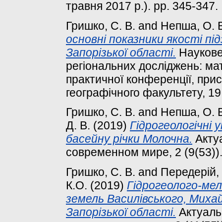
травня 2017 р.). pp. 345-347.
Гришко, С. В.
and
Непша, О. 
основні показники якості пі
Запорізької області.
Наукове 
регіональних досліджень: ма
практичної конференції, при
географічного факультету, 19 
Гришко, С. В.
and
Непша, О. 
Д. В.
(2019)
Гідрогеологічні 
басейну річки Молочна.
Акту
современном мире, 2 (9(53)).
Гришко, С. В.
and
Передерій, 
К.О.
(2019)
Гідрогеолого-ме
земель Василівського, Миха
Запорізької області.
Актуаль