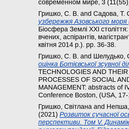
современном мире, 3 (11(55))
Гришко, С. В.
and
Садова, Т. 
узбережжя Азовського моря (
Біосфера Землі ХХІ століття
вчених, аспірантів, магістран
квітня 2014 р.). pp. 36-38.
Гришко, С. В.
and
Шелудько, 
оцінка Ботієвської зсувної ді
TECHNOLOGIES AND THEIR 
PROCESSES OF SOCIAL AN
MANAGEMENT: abstracts of IV In
Conference Boston, (USA, 17-1
Гришко, Світлана
and
Непша,
(2021)
Розвиток сучасної ос
перспективи. Том V. Динамік