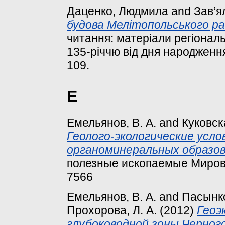
Даценко, Людмила
and
Зав’я
будова Мелітопольського ра
читання: матеріали регіональ
135-річчю від дня народження
109.
Е
Емельянов, В. А.
and
Куковска
Геолого-экологические усл
органоминеральных образов
полезные ископаемые Мировог
7566
Емельянов, В. А.
and
Пасынко
Прохорова, Л. А.
(2012)
Геоэ
глубоководной зоны Черного