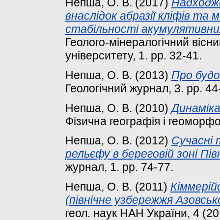
Непша, О. В.
(2017)
Надходж
внаслідок абразії кліфів та
стабільності акумулятивних
Геолого-мінералогічний вісни
університету, 1. pp. 32-41.
Непша, О. В.
(2013)
Про будов
Геологічний журнал, 3. pp. 44
Непша, О. В.
(2010)
Динаміка
Фізична географія і геоморфол
Непша, О. В.
(2012)
Сучасні 
рельєфу в береговій зоні Пів
журнал, 1. pp. 74-77.
Непша, О. В.
(2011)
Кіммерійс
(північне узбережжя Азовськ
геол. наук НАН України, 4 (20