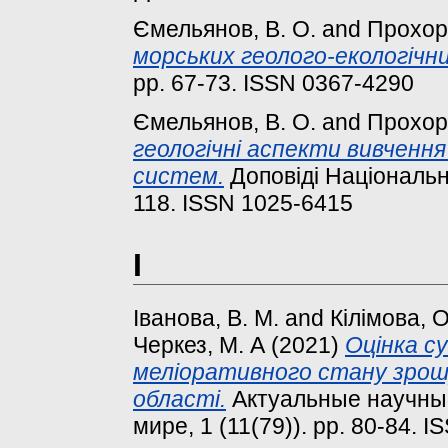
Ємельянов, В. О.
and
Прохоро
морських геолого-екологічн
pp. 67-73. ISSN 0367-4290
Ємельянов, В. О.
and
Прохоро
геологiчнi аспекти вивчення
систем.
Доповiдi Нацiонально
118. ISSN 1025-6415
І
Іванова, В. М.
and
Кілімова, О
Черкез, М. А
(2021)
Оцінка с
меліоративного стану зрошу
області.
Актуальные научны
мире, 1 (11(79)). pp. 80-84. 