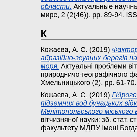
области.
Актуальные научны
мире, 2 (2(46)). pp. 89-94. I
К
Кожаєва, А. С.
(2019)
Фактор
абразійно-зсувних берегів н
моря.
Актуальні проблеми вітч
природничо-географічного ф
Хмельницького (2). pp. 61-70.
Кожаєва, А. С.
(2019)
Гідроге
підземних вод бучацьких від
Мелітопольського міського 
вітчизняної науки: зб. стат. 
факультету МДПУ імені Богдан