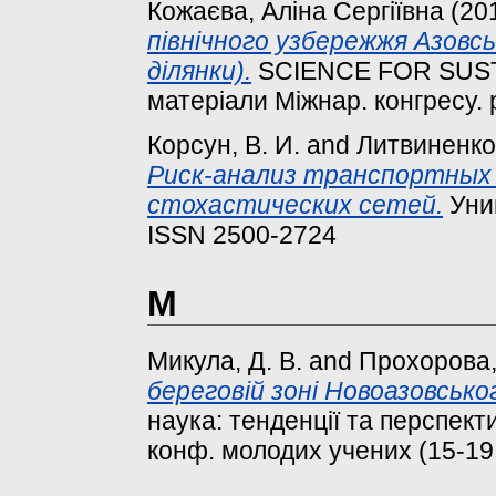
Кожаєва, Аліна Сергіївна
(20
північного узбережжя Азовсь
ділянки).
SCIENCE FOR SUS
матеріали Міжнар. конгресу. 
Корсун, В. И.
and
Литвиненко,
Риск-анализ транспортных 
стохастических сетей.
Унив
ISSN 2500-2724
М
Микула, Д. В.
and
Прохорова, 
береговій зоні Новоазовсько
наука: тенденції та перспекти
конф. молодих учених (15-19 