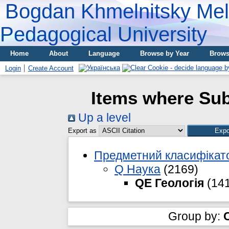
Bogdan Khmelnitsky Meli
Pedagogical University
Home
About
Language
Browse by Year
Brows
Login
Create Account
Items where Sub
Up a level
Export as
Предметний класифікато
Q Наука
(2169)
QE Геологія
(141
Group by: