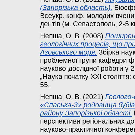
(Запорізька область).
Біосфе
Всеукр. конф. молодих вчених,
дентів (м. Севастополь, 2-5 кв
Непша, О. В.
(2008)
Поширен
геологічних процесів, що пр
Азовського моря.
Збірка наук
проблемної групи кафедри фі
науково-дослідної роботи у 2
„Наука початку XXI століття: 
55.
Непша, О. В.
(2021)
Геолого-
«Спаська-3» родовища будів
району Запорізької області.
перспективи регіональних до
науково-практичної конференц