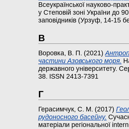
Всеукраїнської науково-прак
у Степовій зоні України до 9
заповідників (Урзуф, 14-15 бе
В
Воровка, В. П.
(2021)
Антроп
частини Азовського моря.
На
державного університету. Сері
38. ISSN 2413-7391
Г
Герасимчук, С. М.
(2017)
Гео
рудоносного басейну.
Сучасн
матеріали регіональної inter