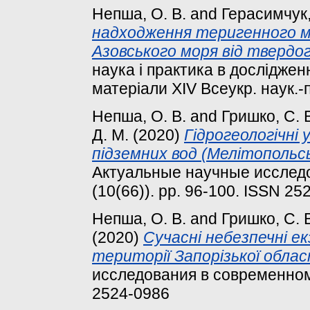
Непша, О. В.
and
Герасимчук,
надходження теригенного м
Азовського моря від твердог
наука і практика в досліджен
матеріали ХІV Всеукр. наук.-п
Непша, О. В.
and
Гришко, С. 
Д. М.
(2020)
Гідрогеологічні
підземних вод (Мелітопольсь
Актуальные научные исследо
(10(66)). pp. 96-100. ISSN 25
Непша, О. В.
and
Гришко, С. 
(2020)
Cучасні небезпечні ек
території Запорізької облас
исследования в современном м
2524-0986