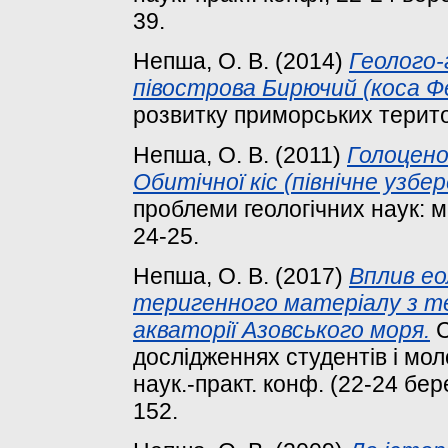
39.
Непша, О. В.
(2014)
Геолого
півострова Бирючий (коса Ф
розвитку приморських територі
Непша, О. В.
(2011)
Голоцено
Обитічної кіс (північне узбе
проблеми геологічних наук: ма
24-25.
Непша, О. В.
(2017)
Вплив е
теригенного матеріалу з те
акваторії Азовського моря.
С
дослідженнях студентів і моло
наук.-практ. конф. (22-24 бере
152.