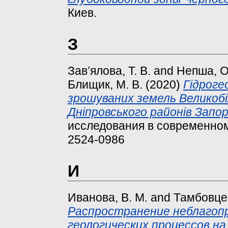
Киев.
З
Зав’ялова, Т. В.
and
Непша, О
Блищик, M. В.
(2020)
Гідроге
зрошуваних земель Великобі
Дніпровського районів Запорі
исследования в современном м
2524-0986
И
Иванова, В. М.
and
Тамбовцев
Распространение неблагоп
геологических процессов н