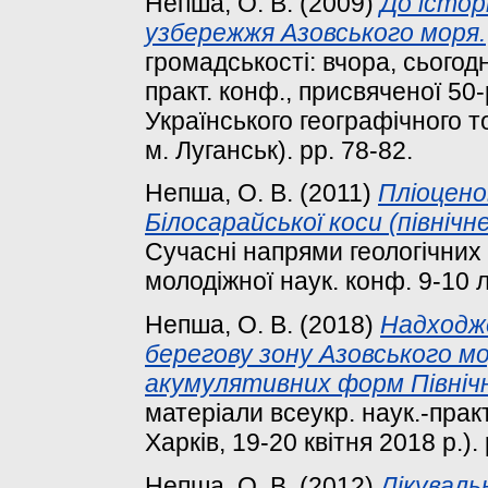
Непша, О. В.
(2009)
До істор
узбережжя Азовського моря.
громадськості: вчора, сьогодн
практ. конф., присвяченої 50
Українського географічного т
м. Луганськ). pp. 78-82.
Непша, О. В.
(2011)
Пліоценов
Білосарайської коси (північ
Сучасні напрями геологічних 
молодіжної наук. конф. 9-10 л
Непша, О. В.
(2018)
Надходже
берегову зону Азовського м
акумулятивних форм Північн
матеріали всеукр. наук.-практ.
Харків, 19-20 квітня 2018 р.). 
Непша, О. В.
(2012)
Лікуваль