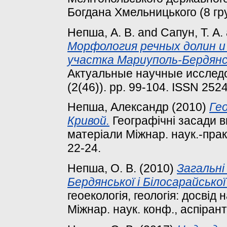
Богдана Хмельницького (8 гру
Непша, А. В.
and
Сапун, Т. А.
Морфология речных долин и
участка Мариуполь-Бердянс
Актуальные научные исслед
(2(46)). pp. 99-104. ISSN 252
Непша, Александр
(2010)
Ге
Кривой.
Географічні засади в
матеріали Міжнар. наук.-практ
22-24.
Непша, О. В.
(2010)
Загальні
Бердянської і Білосарайської
геоекологія, геологія: досвід
Міжнар. наук. конф., аспіранті