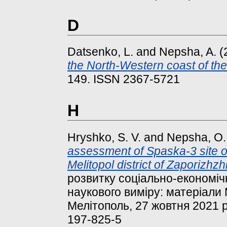
D
Datsenko, L.
and
Nepsha, A.
(
the North-Western coast of th
149. ISSN 2367-5721
H
Hryshko, S. V.
and
Nepsha, О.
assessment of Spaska-3 site of
Melitopol district of Zaporizhzh
розвитку соціально-економіч
наукового виміру: матеріали М
Мелітополь, 27 жовтня 2021 р
197-825-5