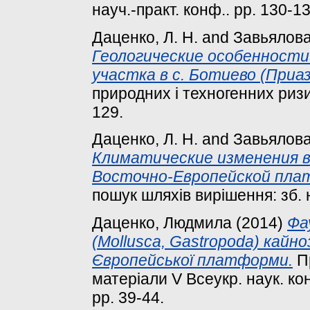
науч.-практ. конф.. pp. 130-13
Даценко, Л. Н.
and
Завьялова,
Геологические особенности
участка в с. Ботиево (Приаз
природних і техногенних ризикі
129.
Даценко, Л. Н.
and
Завьялова,
Климатические изменения в
Восточно-Европейской пла
пошук шляхів вирішення: зб. н
Даценко, Людмила
(2014)
Фа
(Mollusca, Gastropoda) кайн
Європейської платформи.
Пр
матеріали V Всеукр. наук. кон
pp. 39-44.