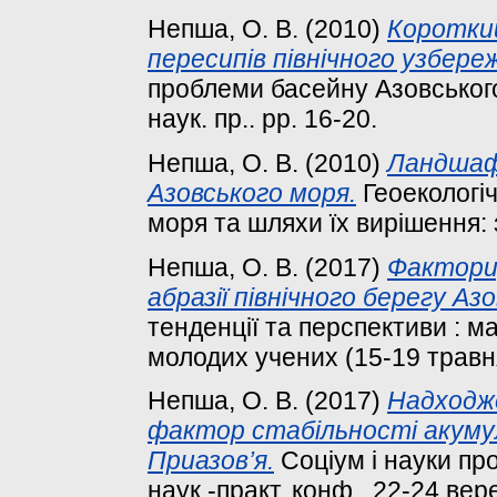
Непша, О. В.
(2010)
Короткий
пересипів північного узбере
проблеми басейну Азовського
наук. пр.. pp. 16-20.
Непша, О. В.
(2010)
Ландшафт
Азовського моря.
Геоекологі
моря та шляхи їх вирішення: з
Непша, О. В.
(2017)
Фактори
абразії північного берегу Аз
тенденції та перспективи : ма
молодих учених (15-19 травня
Непша, О. В.
(2017)
Надходж
фактор стабільності акуму
Приазов’я.
Соціум і науки пр
наук.-практ. конф., 22-24 вер