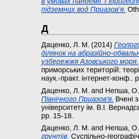
в умовах пандемії. Гідрогео
підземних вод Приазов’я.
Oth
Д
Даценко, Л. М.
(2014)
Геолог
ділянок на абразійно-обвальн
узбережжя Азовського моря.
приморських територій: теорі
наук.-практ. інтернет-конф.. p
Даценко, Л. М.
and
Непша, О.
Північного Приазов'я.
Вчені з
університету ім. В.І. Вернадсь
pp. 15-18.
Даценко, Л. М.
and
Непша, О.
грунтів.
Суспільно-географічн