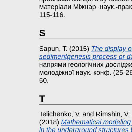
матеріали Міжнар. наук.-практ
115-116.
S
Sapun, T.
(2015)
The display o
sedimentgenesis process or da
напрями геологічних досліджен
молодіжної наук. конф. (25-26
50.
T
Telichenko, V.
and
Rimshin, V.
(2018)
Mathematical modeling 
in the underground structures 