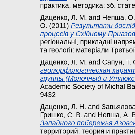
практика, методика: зб. статей
Даценко, Л. М.
and
Непша, О.
О.
(2011)
Результати дослід
процесів у Східному Приазов’
регіональні, прикладні напря
та геології: матеріали Третьої
Даценко, Л. М.
and
Сапун, Т. 
геоморфологическая харак
группы (Молочный и Утлюкс
Academic Society of Michal Ba
9432
Даценко, Л. Н.
and
Завьялова,
Гришко, С. В.
and
Непша, А. В
Западного побережья Азовск
территорий: теория и практи