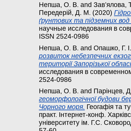
Непша, О. В.
and
Зав’ялова, Т
Передерій, Д. М.
(2020)
Гідро
ґрунтових та підземних вод
научные исследования в совр
ISSN 2524-0986
Непша, О. В.
and
Опашко, Г. І
розвиток небезпечних екзог
території Запорізької облас
исследования в современном м
2524-0986
Непша, О. В.
and
Парінцев, Д.
геоморфологічної будови бер
Чорного моря.
Геогафія та ту
практ. Інтернет-конф. Харків
університету ім. Г.С. Сковород
57-60.