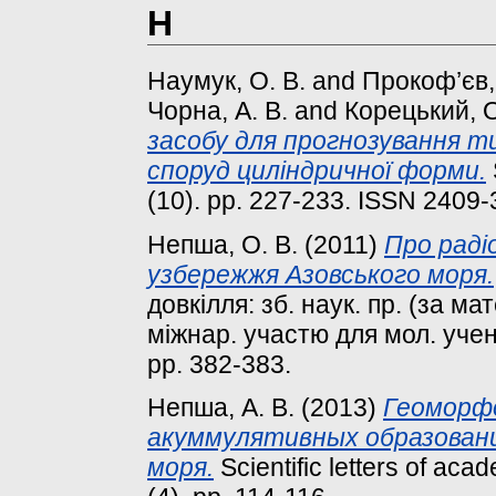
Н
Наумук, О. В.
and
Прокоф’єв, 
Чорна, А. В.
and
Корецький, О
засобу для прогнозування ти
споруд циліндричної форми.
(10). pp. 227-233. ISSN 2409
Непша, О. В.
(2011)
Про радіо
узбережжя Азовського моря.
довкілля: зб. наук. пр. (за ма
міжнар. участю для мол. учени
pp. 382-383.
Непша, А. В.
(2013)
Геоморф
акуммулятивных образовани
моря.
Scientific letters of aca