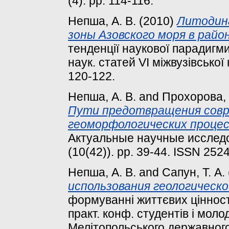
(4). pp. 114-116.
Непша, А. В.
(2010)
Литодин
зоны Азовского моря в райо
тенденції наукової парадигми 
наук. статей VI міжвузівської н
120-122.
Непша, А. В.
and
Прохорова, 
Пути предотвращения совр
геоморфологических процес
Актуальные научные исследо
(10(42)). pp. 39-44. ISSN 252
Непша, А. В.
and
Сапун, Т. А.
использования геологическо
формуванні життєвих цінност
практ. конф. студентів і моло
Мелітопольського державного 