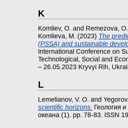
K
Komliev, O.
and
Remezova, O.
Komlieva, M.
(2023)
The predi
(PSSA) and sustainable devel
International Conference on S
Technological, Social and Ec
– 26.05.2023 Kryvyi Rih, Ukra
L
Lemelianov, V. O.
and
Yegorov,
scientific horizons.
Геология и
океана (1). pp. 78-83. ISSN 