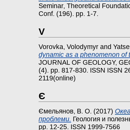
Seminar, Theoretical Foundati
Conf. (196). pp. 1-7.
V
Vorovka, Volodymyr
and
Yatse
dynamic as a phenomenon of th
JOURNAL OF GEOLOGY, GE
(4). pp. 817-830. ISSN ISSN 2
2119(online)
Є
Ємельянов, В. О.
(2017)
Океа
проблеми.
Геология и полезн
pp. 12-25. ISSN 1999-7566