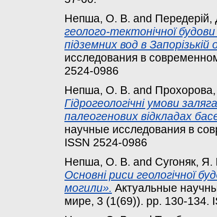
Непша, О. В.
and
Передерій, 
геолого-тектонічної будови
підземних вод в Запорізькій 
исследования в современном м
2524-0986
Непша, О. В.
and
Прохорова, 
Гідрогеологічні умови заляг
палеогенових відкладах басе
научные исследования в совр
ISSN 2524-0986
Непша, О. В.
and
Сугоняк, Я. 
Основні риси геологічної бу
могили».
Актуальные научны
мире, 3 (1(69)). pp. 130-134.