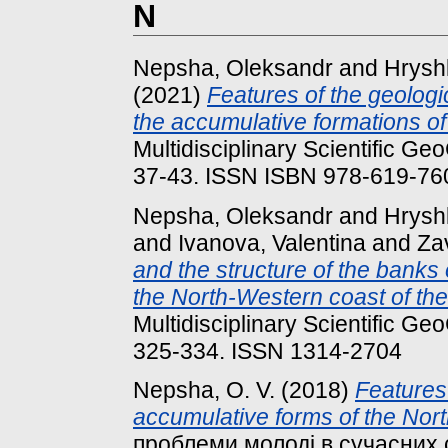
N
Nepsha, Oleksandr
and
Hryshk
(2021)
Features of the geologi
the accumulative formations of
Multidisciplinary Scientific G
37-43. ISSN ISBN 978-619-76
Nepsha, Oleksandr
and
Hryshk
and
Ivanova, Valentina
and
Za
and the structure of the banks
the North-Western coast of the
Multidisciplinary Scientific G
325-334. ISSN 1314-2704
Nepsha, О. V.
(2018)
Features
accumulative forms of the Nort
проблеми молоді в сучасних 