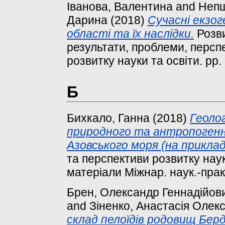
Іванова, Валентина
and
Непш
Дарина
(2018)
Сучасні екзоге
області та їх наслідки.
Розви
результати, проблеми, перспе
розвитку науки та освіти. pp.
Б
Бихкало, Ганна
(2018)
Геоло
природного та антропогенно
Азовського моря (на приклад
та перспективи розвитку науки
матеріали Міжнар. наук.-практ
Брен, Олександр Геннадійов
and
Зіненко, Анастасія Олекс
склад пелоїдiв родовищ Берд