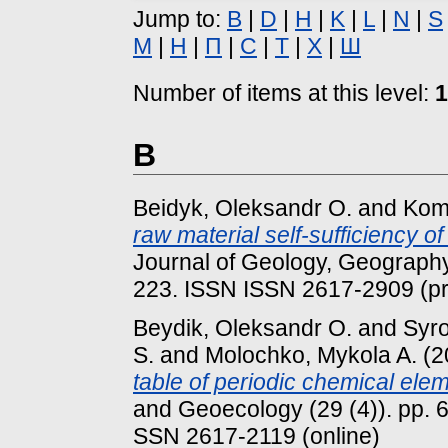
Jump to:
B
|
D
|
H
|
K
|
L
|
N
|
S
М
|
Н
|
П
|
С
|
Т
|
Х
|
Ш
Number of items at this level:
1
B
Beidyk, Oleksandr O.
and
Koml
raw material self-sufficiency 
Journal of Geology, Geography
223. ISSN ISSN 2617-2909 (pr
Beydik, Oleksandr O.
and
Syro
S.
and
Molochko, Mykola A.
(2
table of periodic chemical ele
and Geoecology (29 (4)). pp. 
SSN 2617-2119 (online)