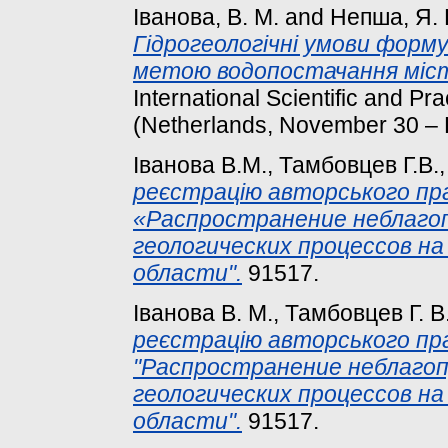
Іванова, В. М.
and
Непша, Я.
Гідрогеологічні умови форму
метою водопостачання міс
International Scientific and P
(Netherlands, November 30 – 
Іванова В.М., Тамбовцев Г.В.
реєстрацію авторського пр
«Распространение неблаго
геологических процессов н
области".
91517.
Іванова В. М., Тамбовцев Г. В
реєстрацію авторського пр
"Распространение неблаго
геологических процессов н
области".
91517.