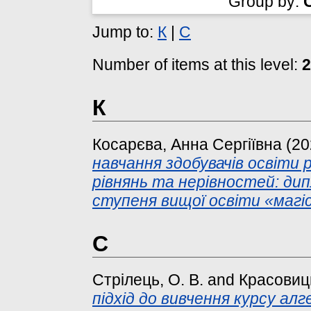
Group by:
Jump to:
К
|
С
Number of items at this level:
2
К
Косарєва, Анна Сергіївна
(20
навчання здобувачів освіти
рівнянь та нерівностей: д
ступеня вищої освіти «магі
С
Стрілець, О. В.
and
Красовиць
підхід до вивчення курсу алг