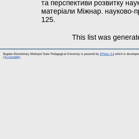
та перспективи розвитку науки
матеріали Міжнар. науково-пра
125.
This list was genera
Bogdan Khmelnitsky Melitopol State Pedagogical University is powered by
EPrints 3.4
which is develope
|
Accessibility