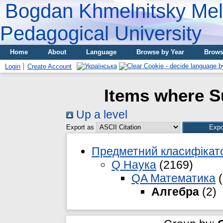
Bogdan Khmelnitsky Meli
Pedagogical University
Home
About
Language
Browse by Year
Brows
Login
Create Account
Items where S
Up a level
Export as
Предметний класифікато
Q Наука
(2169)
QA Математика
(
Алгебра
(2)