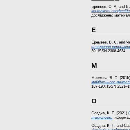
Брянцев, О. А.
and
Бр
контексті професійн
досліджень: матеріали
Е
Еремеев, В. С.
and
Че
створення інтеракти
30. ISSN 2308-4634
М
Мержева, Л. Ф.
(2015
майбутнього вчителя
187-190. ISSN 2521–1
О
Осадча, К. П.
(2021)
технологій.
Інформацій
Осадча, К. П.
and
Сав
фахівців з цифрових 