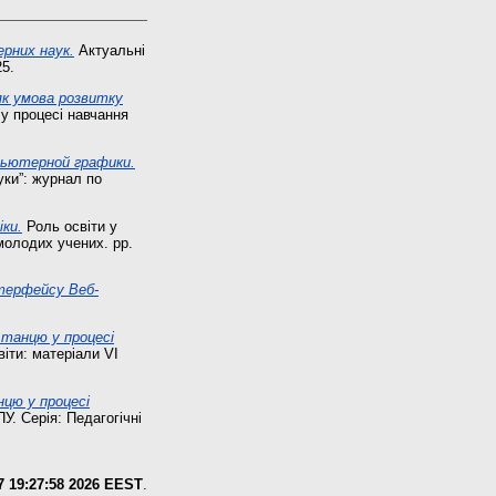
рних наук.
Актуальні
25.
як умова розвитку
 у процесі навчання
пьютерной графики.
уки”: журнал по
ки.
Роль освіти у
 молодих учених. pp.
нтерфейсу Веб-
 танцю у процесі
віти: матеріали VI
нцю у процесі
. Серія: Педагогічні
7 19:27:58 2026 EEST
.