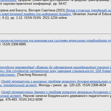
ї науково-практичної конференції. pp. 64-67.
трівна
and
Балута, Вікторія Сергіївна
(2021)
Вплив сучасних тенденцій 
з комп’ютерної графіки та цифрового дизайну.
Ukrainian Journal of Educa
, 9 (1). pp. 1-12. ISSN ISSN: 2521-1234 online
зично-естетична та виконавська система японського традиційного т
49. ISSN 2308-8885
етодичні рекомендації «Вимоги до оформлення кваліфікаційної творчої 
ру» для студентів четвертого року навчання спеціальності: 024 Хорео
ейстера».
[Teaching Resource]
)
Огляд літератури з виховних проблем розвитку духовно-морального с
ти: теоретичний аспект.
Молодь і ринок. pp. 120-125. ISSN 2308-4634
)
Огляд літературних джерел з проблем розвитку морально-духовного 
ичний аспект.
Наукові записки Бердянського державного педагогічного у
. pp. 476-483. ISSN 2412-9208