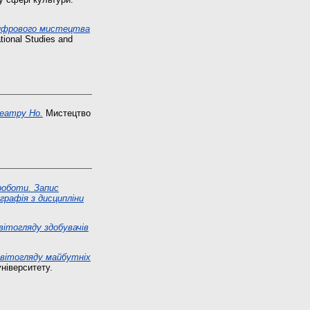
цифрового мистецтва
tional Studies and
еатру Но.
Мистецтво
роботи. Запис
графія з дисципліни
вітогляду здобувачів
світогляду майбутніх
ніверситету.