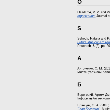
O
Osadchyi, V. V.
and
Va
organization.
Journal o
S
Seheda, Natalia
and
P
Future Musical Art Te
Research, 8 (2). pp. 
А
Антоненко, О. М.
(20
Мистецтвознавчі запис
Б
Береговий, Артем Дм
Інформаційні технологі
Брянцев, О. А.
(2018
"Іван-Богатир".
Мініст