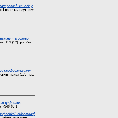
аперової інженерії у
етні напрями наукових
дизайну та основи
к, 131 (12). pp. 27-
го професіоналізму
гічні науки (139). pp.
ців цифрових
17-7346-69-1
офесійній підготовці
у сфері культури: