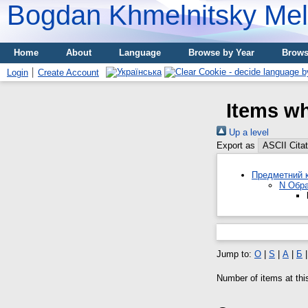
Bogdan Khmelnitsky Meli
Home
About
Language
Browse by Year
Brows
Login
Create Account
Items w
Up a level
Export as
Предметний к
N Обра
Jump to:
O
|
S
|
А
|
Б
Number of items at thi