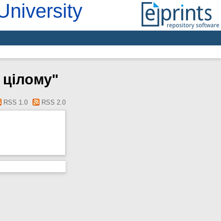
University
 цілому"
RSS 1.0
RSS 2.0