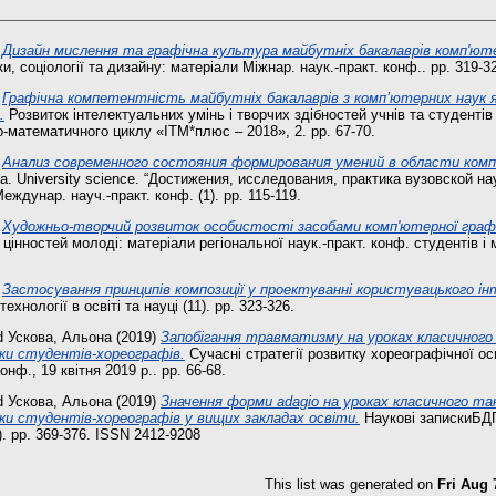
)
Дизайн мислення та графічна культура майбутніх бакалаврів комп'юте
, соціології та дизайну: матеріали Міжнар. наук.-практ. конф.. pp. 319-3
)
Графічна компетентність майбутніх бакалаврів з компʼютерних наук 
.
Розвиток інтелектуальних умінь і творчих здібностей учнів та студентів
-математичного циклу «ІТМ*плюс – 2018», 2. pp. 67-70.
)
Анализ современного состояния формирования умений в области ком
а. University science. “Достижения, исследования, практика вузовской на
дунар. науч.-практ. конф. (1). pp. 115-119.
)
Художньо-творчий розвиток особистості засобами комп'ютерної графі
інностей молоді: матеріали регіональної наук.-практ. конф. студентів і
)
Застосування принципів композиції у проектуванні користувацького і
ехнології в освіті та науці (11). pp. 323-326.
d
Ускова, Альона
(2019)
Запобігання травматизму на уроках класичного
вки студентів-хореографів.
Сучасні стратегії розвитку хореографічної ос
онф., 19 квітня 2019 р.. pp. 66-68.
d
Ускова, Альона
(2019)
Значення форми adagio на уроках класичного та
ки студентів-хореографів у вищих закладах освіти.
Наукові запискиБДПУ
1). pp. 369-376. ISSN 2412-9208
This list was generated on
Fri Aug 