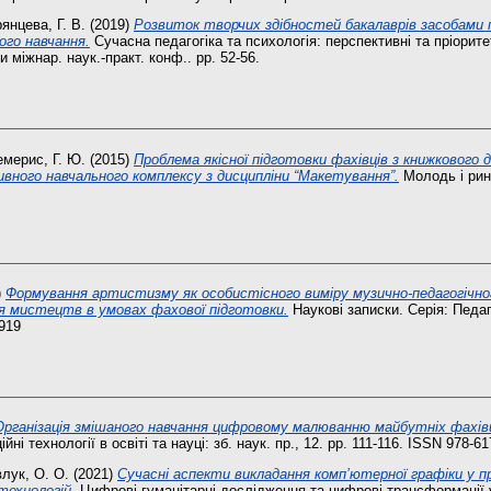
янцева, Г. В.
(2019)
Розвиток творчих здібностей бакалаврів засобами п
ого навчання.
Сучасна педагогіка та психологія: перспективні та пріорит
 міжнар. наук.-практ. конф.. pp. 52-56.
мерис, Г. Ю.
(2015)
Проблема якiсної підготовки фахівців з книжкового 
вного навчального комплексу з дисципліни “Макетування”.
Молодь і рино
)
Формування артистизму як особистісного виміру музично-педагогічно
 мистецтв в умовах фахової підготовки.
Наукові записки. Серія: Педаго
919
Організація змішаного навчання цифровому малюванню майбутніх фахів
ні технології в освіті та науці: зб. наук. пр., 12. pp. 111-116. ISSN 978-6
лук, О. О.
(2021)
Сучасні аспекти викладання комп’ютерної графіки у пр
технологій.
Цифрові гуманітарні дослідження та цифрові трансформації 