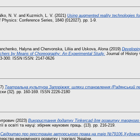
lko, N. V.
and
Kuzmich, L. V.
(2021)
Using augmented reality technologies f
f Physics: Conference Series, 1840 (012027). pp. 1-9.
anchenko, Halyna
and
Chervonska, Liliia
and
Uskova, Alona
(2019)
Developing
achers by Means of Choreography: An Experimental Study.
Journal of History 
293-300. ISSN ISSN: 2147-0626
17)
Театральна культура Запоріжжя: шляхи становлення (Радянський пе
ки (32). pp. 160-169. ISSN 2226-2180
итрович
(2023)
Використання додатку Tinkercad для розвитку творчого
ї в освіті та науці: збірник наукових праць. (13). pp. 216-219.
)
Свідоцтво про реєстрацію авторського права на твір №79106 Художн
ерство економічного розвитку і торгівлі України.