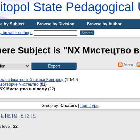
topol State Pedagogical 
e by Subject
Browse by Division
Browse by Author
here Subject is "NX Мистецтво в
Atom
ласифікатор Бібліотеки Конгресу
(11549)
зотворче мистецтво
(81)
NX Мистецтво в цілому
(22)
Group by:
Creators
|
Item Type
|
Е
|
М
|
О
|
Р
|
У
|
Ч
s level:
22
.