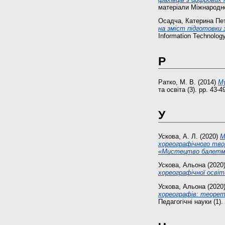
матеріали Міжнародно
Осадча, Катерина Пе
на зміст підготовки 
Information Technology
Р
Ратко, М. В.
(2014)
Му
та освіта (3). pp. 43-
У
Ускова, А. Л.
(2020)
М
хореографічного тво
«Мистецтво балетм
Ускова, Альона
(2020
хореографічної осві
Ускова, Альона
(2020
хореографів: теорет
Педагогічні науки (1)