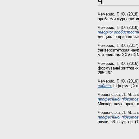
Ч
Чемерис, Г. Ю.
(2018
проблеми журналістики
Чемерис, Г. Ю.
(2018
творчої особистості
дисциплін природничо
Чемерис, Г. Ю.
(2017
Университетская наук
материалам ХХV-ой Меж
Чемерис, Г. Ю.
(2016
формуванні життєвих ц
265-267.
Чемерис, Г. Ю.
(2019
сайтів.
Інформаційні т
Червонська, Л. М.
an
професійної підгото
Міжнар. наук.-практ. к
Червонська, Л. М.
an
професійної підготов
науки: зб. наук. пр. (