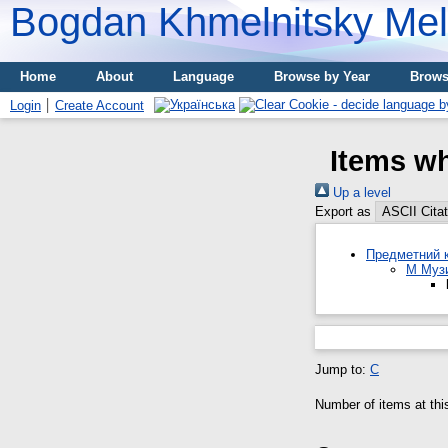
Bogdan Khmelnitsky Meli
Home
About
Language
Browse by Year
Brows
Login
Create Account
Items w
Up a level
Export as
Предметний к
M Музи
Jump to:
С
Number of items at thi