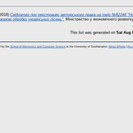
2018)
Свідоцтво про реєстрацію авторського права на твір №82244 "Н
жазові обробки українських пісень".
Міністрество у економічного розвитку 
This list was generated on
Sat Aug 
d by the
School of Electronics and Computer Science
at the University of Southampton.
About EPrints
|
Acce