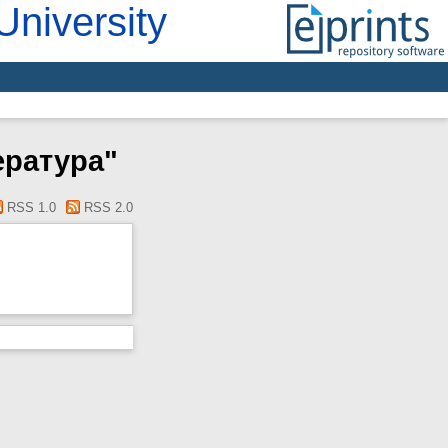
University
ература"
RSS 1.0
RSS 2.0