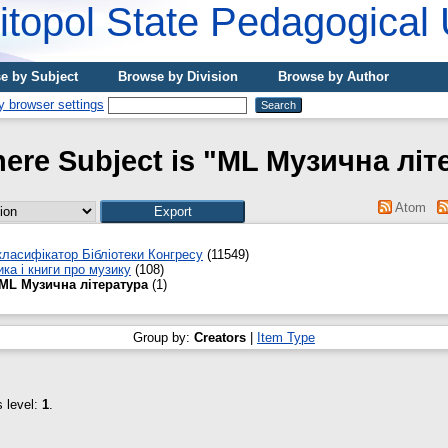
topol State Pedagogical 
e by Subject
Browse by Division
Browse by Author
here Subject is "ML Музична літ
Atom
ласифікатор Бібліотеки Конгресу
(11549)
ка і книги про музику
(108)
ML Музична література
(1)
Group by:
Creators
|
Item Type
s level:
1
.