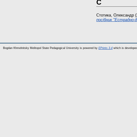
С
Стотика, Олександр
(
посібник "Естрадно-д
Bogdan Khmelnitsky Melitopol State Pedagogical University is powered by
EPrints 3.4
which is develope