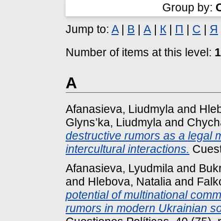
Group by:
Jump to:
A
|
B
|
А
|
К
|
П
|
С
|
Я
Number of items at this level:
1
A
Afanasieva, Liudmyla
and
Hleb
Glyns’ka, Liudmyla
and
Chycha
destructive rumors as a legal 
intercultural interactions.
Cuesti
Afanasieva, Lyudmila
and
Bukr
and
Hlebova, Natalia
and
Falk
potential of multinational comm
rumors in modern Ukrainian soc