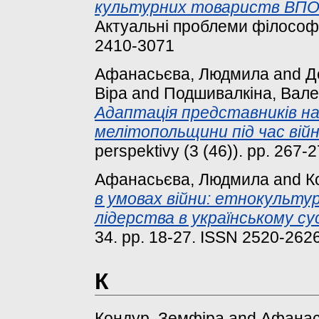
культурних товариств ВПО 
Актуальні проблеми філософії 
2410-3071
Афанасьєва, Людмила
and
Д
Віра
and
Подшивалкіна, Вал
Адаптація представників н
мелітопольщини під час війн
perspektivy (3 (46)). pp. 267-2
Афанасьєва, Людмила
and
К
в умовах війни: етнокультур
лідерства в українському су
34. pp. 18-27. ISSN 2520-262
К
Кондур, Земфіра
and
Афанас