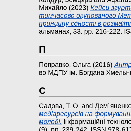
Михайло
(2023)
Кейси згурт
тимчасово окупованого Мел
принципу єдності в розмаїтт
альманах, 33. pp. 216-222. 
П
Поправко, Ольга
(2016)
Антр
во МДПУ ім. Богдана Хмельни
С
Садова, Т. О.
and
Дем`яненко,
медіаресурсів на формування
молоді.
Інформаційні технології
(9). pp. 239-242. ISSN 978-6