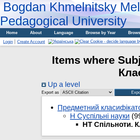
Bogdan Khmelnitsky Meli
Pedagogical University
Home
About
Language
Browse by Year
Brows
Login
Create Account
Items where Subj
Кла
Up a level
Export as
Предметний класифікато
H Суспільні науки
(9
HT Спільноти. К