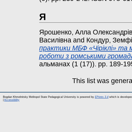
Я
Ярошенко, Алла Олександрі
Василівна
and
Кондур, Земфі
практики МБФ «Чіріклі» та м
роботи з ромськими громадам
альманах (1 (17)). pp. 189-19
This list was gener
Bogdan Khmelnitsky Melitopol State Pedagogical University is powered by
EPrints 3.4
which is develope
|
Accessibility