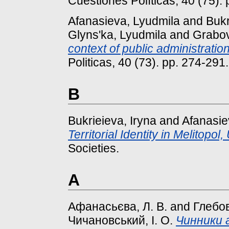
Cuestiones Políticas, 40 (75)
Afanasieva, Lyudmila
and
Bukr
Glyns'ka, Lyudmila
and
Grabov
context of public administration 
Politicas, 40 (73). pp. 274-29
B
Bukrieieva, Iryna
and
Afanasie
Territorial Identity in Melitopol,
Societies.
А
Афанасьєва, Л. В.
and
Глебов
Чичановський, І. О.
Чинники а