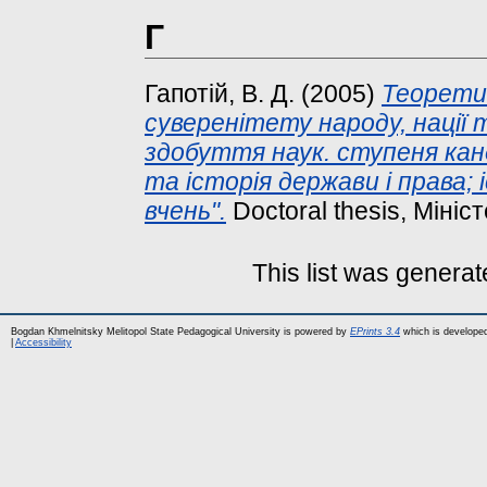
Г
Гапотій, В. Д.
(2005)
Теорети
суверенітету народу, нації 
здобуття наук. ступеня канд.
та історія держави і права; 
вчень".
Doctoral thesis, Мініс
This list was genera
Bogdan Khmelnitsky Melitopol State Pedagogical University is powered by
EPrints 3.4
which is develope
|
Accessibility