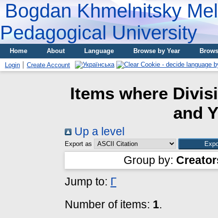
Bogdan Khmelnitsky Meli
Pedagogical University
Home
About
Language
Browse by Year
Brows
Login
Create Account
Items where Divis
and Y
Up a level
Export as
Group by:
Creator
Jump to:
Г
Number of items:
1
.