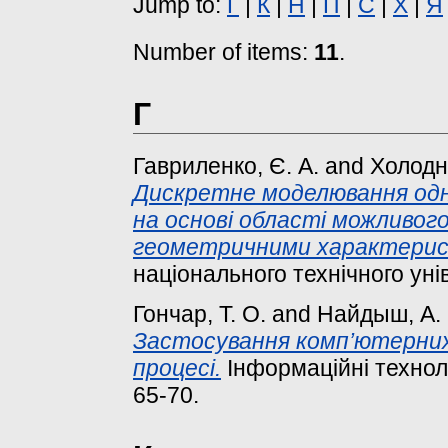
Jump to:
Г
|
К
|
Н
|
П
|
С
|
Х
|
Я
Number of items:
11
.
Г
Гавриленко, Є. А.
and
Холодн
Дискретне моделювання одн
на основі області можливог
геометричними характери
національного технічного унів
Гончар, Т. О.
and
Найдыш, А. 
Застосування комп’ютерних 
процесі.
Інформаційні технологі
65-70.