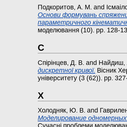
Подкоритов, А. М.
and
Ісмаіл
Основи формувань спряжених
параметричного кінематичн
моделювання (10). pp. 128-13
С
Спірінцев, Д. В.
and
Найдиш, 
дискретної кривої.
Вісник Хе
університету (3 (62)). pp. 327
Х
Холодняк, Ю. В.
and
Гаврилен
Моделирование одномерных 
Сучасні проблеми моделюванн