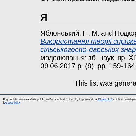
Я
Яблонський, П. М.
and
Подкор
Використання теорії спряже
сільськогоспо-дарських знар
моделювання: зб. наук. пр. XI
09.06.2017 р. (8). pp. 159-164
This list was gener
Bogdan Khmelnitsky Melitopol State Pedagogical University is powered by
EPrints 3.4
which is develope
|
Accessibility