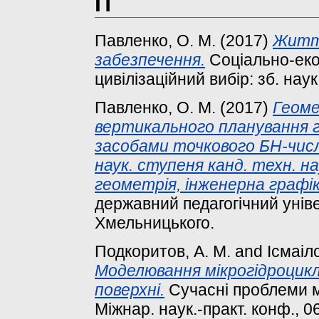
П
Павленко, О. М.
(2017)
Життє
забезпечення.
Соціально-еко
цивілізаційний вибір: зб. наук.
Павленко, О. М.
(2017)
Геом
вертикального планування г
засобами точкового БН-чис
наук. ступеня канд. техн. на
геометрія, інженерна графік
державний педагогічний унів
Хмельницького.
Подкоритов, А. М.
and
Ісмаіл
Моделювання мікрогідроцикл
поверхні.
Сучасні проблеми мо
Міжнар. наук.-практ. конф., 06