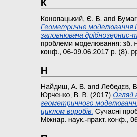
К
Конопацький, Є. В.
and
Бумага
Геометричне моделювання і 
заповнювача дрібнозернис-т
проблеми моделювання: зб. на
конф., 06-09.06.2017 р. (8). p
Н
Найдиш, А. В.
and
Лебедєв, В
Юрченко, В. В.
(2017)
Огляд 
геометричного моделювання
циклом виробів.
Сучасні проб
Міжнар. наук.-практ. конф., 06