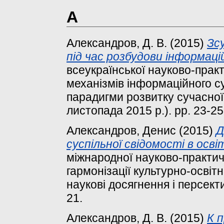
А
Александров, Д. В.
(2015)
Зс
під час розбудови інформаці
всеукраїнської науково-прак
механізмів інформаційного су
парадигми розвитку сучасної 
листопада 2015 р.). pp. 23-25
Александров, Денис
(2015)
Д
суспільної свідомості в осв
міжнародної науково-практич
гармонізації культурно-освітн
наукові досягнення і персекти
21.
Александров, Д. В.
(2015)
К 