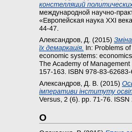
констелляций политических
международной научно-прак
«Европейская наука ХХI века –
44-47.
Александров, Д.
(2015)
Зміна
їх демаркація.
In: Problems of
economic systems: economics,
The Academy of Management an
157-163. ISBN 978-83-62683-
Александров, Д. В.
(2015)
Ос
імперативи інституту освіт
Versus, 2 (6). pp. 71-76. ISS
О