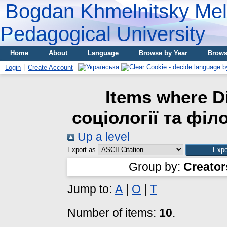
Bogdan Khmelnitsky Meli
Pedagogical University
Home
About
Language
Browse by Year
Brows
Login
Create Account
Items where D
соціології та філо
Up a level
Export as
Group by:
Creator
Jump to:
А
|
О
|
Т
Number of items:
10
.