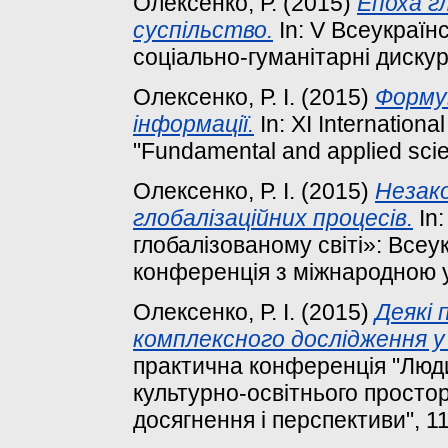
Олексенко, Р.
(2015)
Епоха гл
суспільство.
In: V Всеукраїн
соціально-гуманітарні дискур
Олексенко, Р. І.
(2015)
Форму
інформації.
In: XI International
"Fundamental and applied scie
Олексенко, Р. І.
(2015)
Незако
глобалізаційних процесів.
In:
глобалізованому світі»: Все
конференція з міжнародною 
Олексенко, Р. І.
(2015)
Деякі 
комплексного дослідження у 
практична конференція "Люди
культурно-освітнього простор
досягнення і перспективи", 1