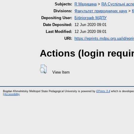
Subjects:
R Медицина
>
RA Суспільні асп
Divisions:
Факультет природничих наук
>
К
Depositing User:
Бібліограф МДПУ
Date Deposited:
12 Jun 2020 09:01
Last Modified:
12 Jun 2020 09:01
URI:
https://eprints.mdpu.org.ua/id/epri
Actions (login requi
View Item
Bogdan Khmelnitsky Melitopol State Pedagogical University is powered by
EPrints 3.4
which is develope
|
Accessibility