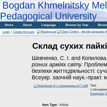
Bogdan Khmelnitsky Meli
Pedagogical University
Home
About
Language
Browse by Year
Brows
Login
Create Account
Склад сухих пайкі
Шевченко, С. І.
and
Копилова,
різних арміях світу.
Проблеми
безпеки життєдіяльності: суча
Всеукр. заочній наук.-практ. к
Text
1-объединен
Download (
Item Type:
Article