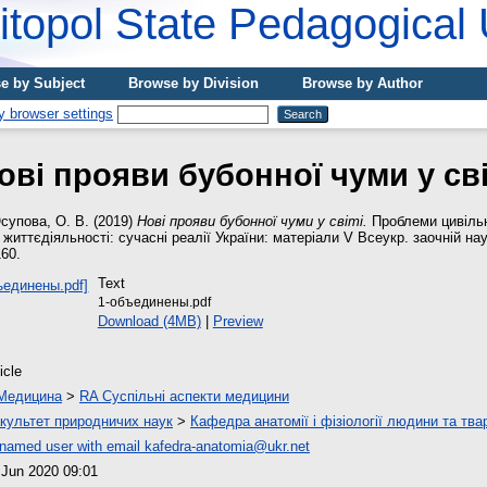
topol State Pedagogical 
e by Subject
Browse by Division
Browse by Author
ові прояви бубонної чуми у сві
супова, О. В.
(2019)
Нові прояви бубонної чуми у світі.
Проблеми цивільн
життєдіяльності: сучасні реалії України: матеріали V Всеукр. заочній нау
160.
Text
1-объединены.pdf
Download (4MB)
|
Preview
icle
Медицина
>
RA Суспільні аспекти медицини
культет природничих наук
>
Кафедра анатомії і фізіології людини та тва
named user with email
kafedra-anatomia@ukr.net
 Jun 2020 09:01