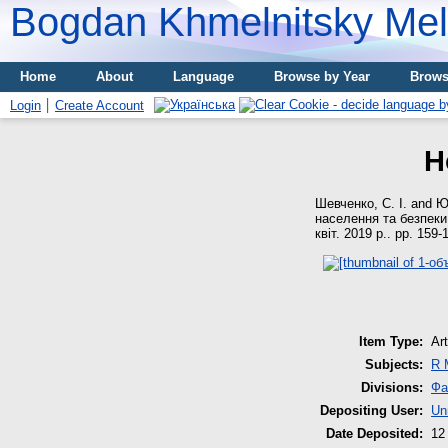
Bogdan Khmelnitsky Meli
Home
About
Language
Browse by Year
Brows
Login
Create Account
Н
Шевченко, С. І.
and
Ю
населення та безпеки 
квіт. 2019 р.. pp. 159-
Item Type:
Art
Subjects:
R 
Divisions:
Фа
Depositing User:
Un
Date Deposited:
12