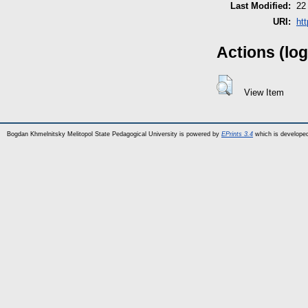
Last Modified:
22
URI:
htt
Actions (log
View Item
Bogdan Khmelnitsky Melitopol State Pedagogical University is powered by
EPrints 3.4
which is develope