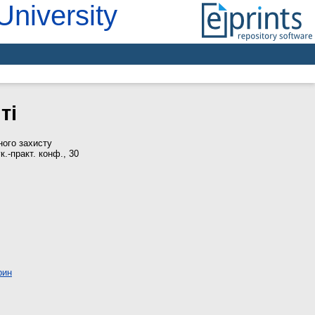
University
ті
ого захисту
к.-практ. конф., 30
рин