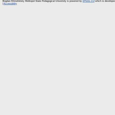
Bogdan Khmelnitsky Melitopol State Pedagogical University is powered by
EPrints 3.4
which is develope
|
Accessibility