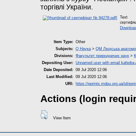
торгівлі України.
Text
сертифік
Downloa
Item Type:
Other
Subjects:
Q Наука
>
QM Людська анатомі
Divisions:
Факультет природничих наук
>
К
Depositing User:
Unnamed user with email
kafedra
Date Deposited:
09 Jul 2020 12:06
Last Modified:
09 Jul 2020 12:06
URI:
https://eprints.mdpu.org.ua/id/epri
Actions (login requi
View Item