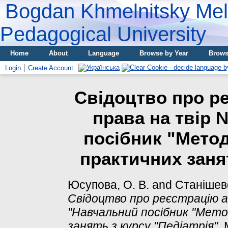
Bogdan Khmelnitsky Meli
Pedagogical University
Home
About
Language
Browse by Year
Brows
Login
Create Account
Свідоцтво про р
права на твір
посібник "Метод
практичних занят
Юсупова, О. В.
and
Станішевсь
Свідоцтво про реєстрацію 
"Навчальний посібник "Мето
занять з курсу "Педіатрія".
М