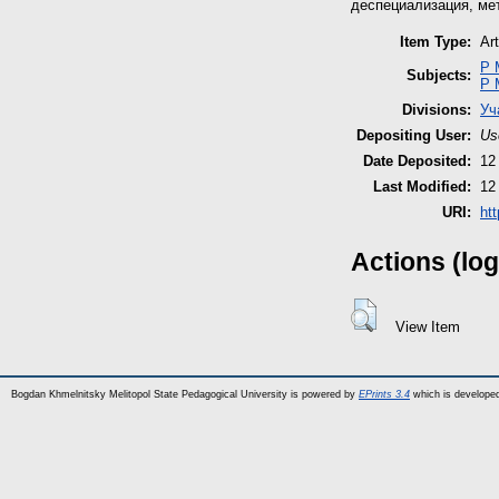
деспециализация, ме
Item Type:
Art
P 
Subjects:
P 
Divisions:
Уч
Depositing User:
Us
Date Deposited:
12
Last Modified:
12
URI:
htt
Actions (log
View Item
Bogdan Khmelnitsky Melitopol State Pedagogical University is powered by
EPrints 3.4
which is develope