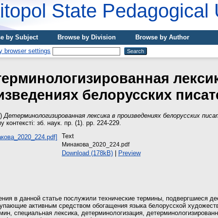
topol State Pedagogical 
e by Subject
Browse by Division
Browse by Author
терминологизированная лексик
изведениях белорусских писат
0)
Детерминологизированная лексика в произведениях белорусских писа
 контексті: зб. наук. пр. (1). pp. 224-229.
Text
Минакова_2020_224.pdf
Download (178kB)
|
Preview
ния в данной статье послужили технические термины, подвергшиеся де
упающие активным средством обогащения языка белорусской художеств
мин, специальная лексика, детерминологизация, детерминологизированн