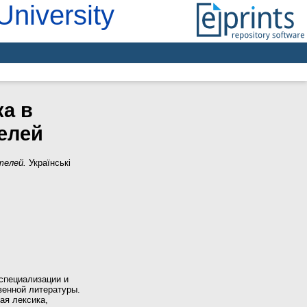
University
а в
елей
телей.
Українські
специализации и
енной литературы.
ая лексика,