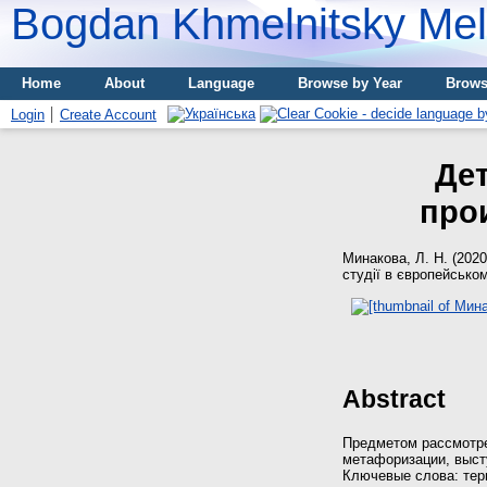
Bogdan Khmelnitsky Meli
Home
About
Language
Browse by Year
Brows
Login
Create Account
Де
про
Минакова, Л. Н.
(202
студії в європейському
Abstract
Предметом рассмотре
метафоризации, выст
Ключевые слова: тер