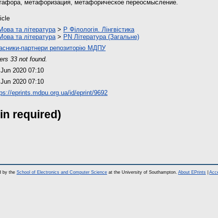
тафора, метафоризация, метафорическое переосмысление.
icle
Мова та література
>
P Філологія. Лінгвістика
Мова та література
>
PN Література (Загальне)
асники-партнери репозиторію МДПУ
ers 33 not found.
 Jun 2020 07:10
 Jun 2020 07:10
ps://eprints.mdpu.org.ua/id/eprint/9692
in required)
d by the
School of Electronics and Computer Science
at the University of Southampton.
About EPrints
|
Acce