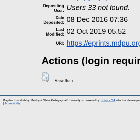
Depositing
Users 33 not found.
User:
Date
08 Dec 2016 07:36
Deposited:
Last
02 Oct 2019 05:52
Modified:
https://eprints.mdpu.or
URI:
Actions (login requi
View Item
Bogdan Khmelnitsky Melitopol State Pedagogical University is powered by
EPrints 3.4
which is develope
|
Accessibility