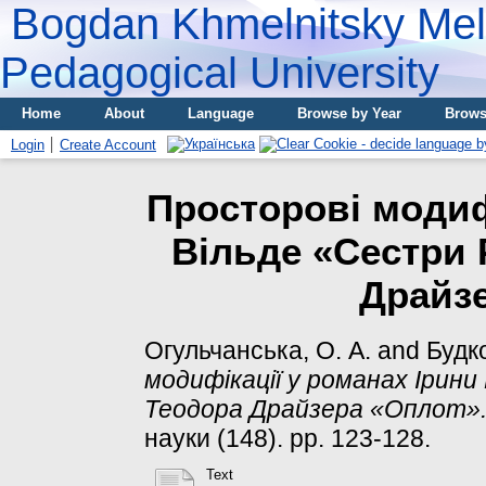
Bogdan Khmelnitsky Meli
Pedagogical University
Home
About
Language
Browse by Year
Brows
Login
Create Account
Просторові модиф
Вільде «Сестри 
Драйз
Огульчанська, О. А.
and
Будк
модифікації у романах Ірини
Теодора Драйзера «Оплот»
науки (148). pp. 123-128.
Text