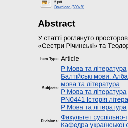
5.pdf
Download (500kB)
Abstract
У статті роглянуто просторов
«Сестри Річинські» та Теод
Article
Item Type:
P Мова та література
Балтійські мови. Алба
мова та література
Subjects:
P Мова та література
PN0441 Історія літер
P Мова та література
Факультет суспільно-
Divisions:
Кафедра української ф