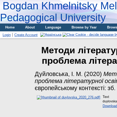
Bogdan Khmelnitsky Meli
Pedagogical University
Home
About
Language
Browse by Year
Brows
Login
Create Account
Методи літерату
проблема літера
Дуйловська, І. М.
(2020)
Мето
проблема літературної осві
європейському контексті: зб. н
Text
duylovsk
Download