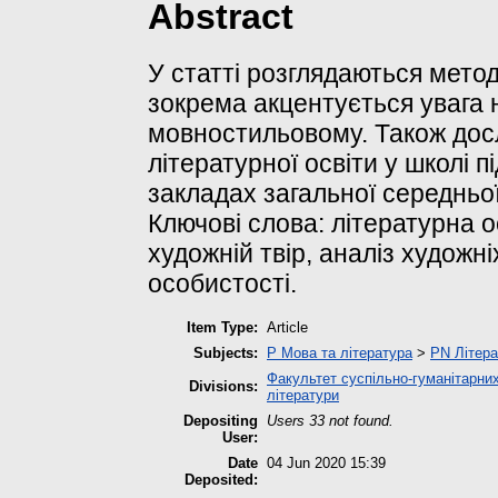
Abstract
У статті розглядаються метод
зокрема акцентується увага 
мовностильовому. Також дос
літературної освіти у школі п
закладах загальної середньої
Ключові слова: літературна о
художній твір, аналіз художн
особистості.
Item Type:
Article
Subjects:
P Мова та література
>
PN Літера
Факультет суспільно-гуманітарних
Divisions:
літератури
Depositing
Users 33 not found.
User:
Date
04 Jun 2020 15:39
Deposited: