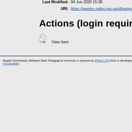
Last Modified:
04 Jun 2020 15:39
URI:
https://eprints.mdpu.org.ua/id/eprin
Actions (login requi
View Item
Bogdan Khmelnitsky Melitopol State Pedagogical University is powered by
EPrints 3.4
which is develope
|
Accessibility