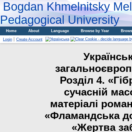
Bogdan Khmelnitsky Meli
Pedagogical University
Home
About
Language
Browse by Year
Brows
Login
Create Account
Українськ
загальноєвроп
Розділ 4. «Гі
сучасній масо
матеріалі роман
«Фламандська до
«Жертва за