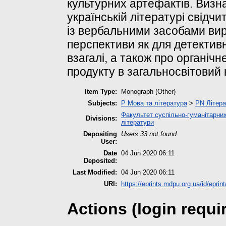
культурних артефактів. Визн
українській літературі свідч
із вербальними засобами вир
перспективи як для детективн
взагалі, а також про органіч
продукту в загальносвітовий 
Item Type:
Monograph (Other)
Subjects:
P Мова та література
>
PN Літера
Факультет суспільно-гуманітарних
Divisions:
літератури
Depositing
Users 33 not found.
User:
Date
04 Jun 2020 06:11
Deposited:
Last Modified:
04 Jun 2020 06:11
URI:
https://eprints.mdpu.org.ua/id/eprin
Actions (login requi