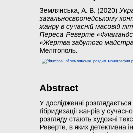
Землянська, А. В.
(2020)
Укр
загальноєвропейському конте
жанру в сучасній масовій лі
Переса-Реверте «Фламандсь
«Жертва забутого майстра
Мелітополь.
Abstract
У дослідженні розглядається 
гібридизації жанрів у сучасн
розгляду стають художні текс
Реверте, в яких детективна і