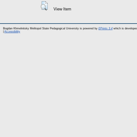
View Item
Bogdan Khmelnitsky Melitopol State Pedagogical University is powered by
EPrints 3.4
which is develope
|
Accessibility