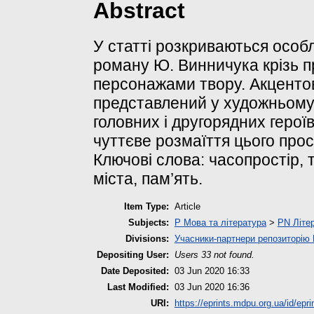
Abstract
У статті розкриваються особ
роману Ю. Винничука крізь п
персонажами твору. Акцентов
представлений у художньому 
головних і другорядних герої
чуттєве розмаїття цього прос
Ключові слова: часопростір, 
міста, пам’ять.
Item Type:
Article
Subjects:
P Мова та література
>
PN Літер
Divisions:
Учасники-партнери репозиторі
Depositing User:
Users 33 not found.
Date Deposited:
03 Jun 2020 16:33
Last Modified:
03 Jun 2020 16:36
URI:
https://eprints.mdpu.org.ua/id/epri