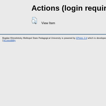
Actions (login requi
View Item
Bogdan Khmelnitsky Melitopol State Pedagogical University is powered by
EPrints 3.4
which is develope
|
Accessibility