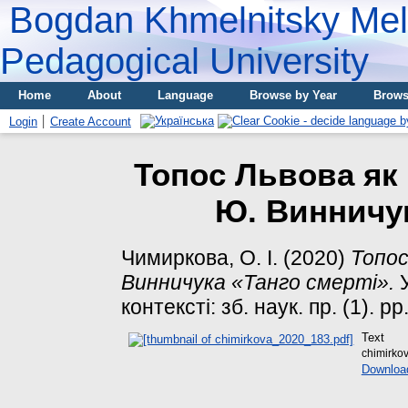
Bogdan Khmelnitsky Meli
Pedagogical University
Home
About
Language
Browse by Year
Brows
Login
Create Account
Топос Львова як 
Ю. Винничук
Чимиркова, О. І.
(2020)
Топос
Винничука «Танго смерті».
У
контексті: зб. наук. пр. (1). p
Text
chimirko
Downloa