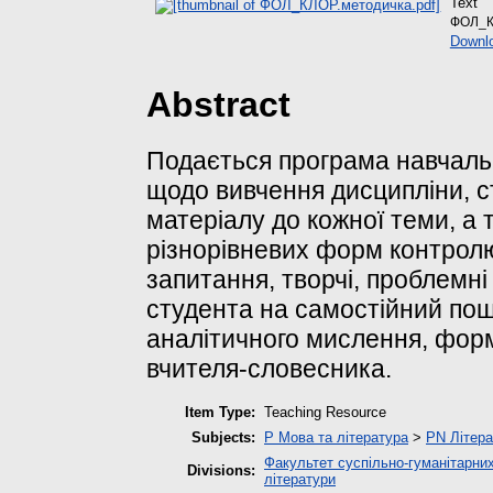
Text
ФОЛ_К
Downl
Abstract
Подається програма навчальн
щодо вивчення дисципліни, с
матеріалу до кожної теми, а
різнорівневих форм контролю
запитання, творчі, проблемні
студента на самостійний пошу
аналітичного мислення, фор
вчителя-словесника.
Item Type:
Teaching Resource
Subjects:
P Мова та література
>
PN Літера
Факультет суспільно-гуманітарних
Divisions:
літератури