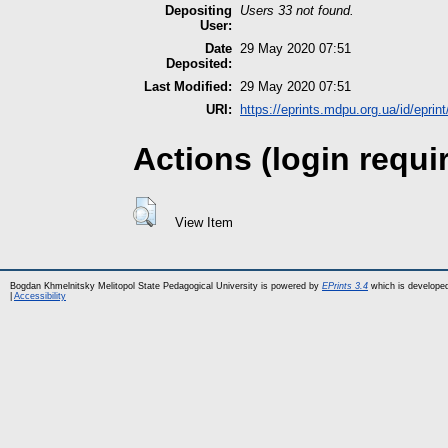
Depositing
Users 33 not found.
User:
Date
29 May 2020 07:51
Deposited:
Last Modified:
29 May 2020 07:51
URI:
https://eprints.mdpu.org.ua/id/eprin
Actions (login requi
View Item
Bogdan Khmelnitsky Melitopol State Pedagogical University is powered by
EPrints 3.4
which is develope
|
Accessibility