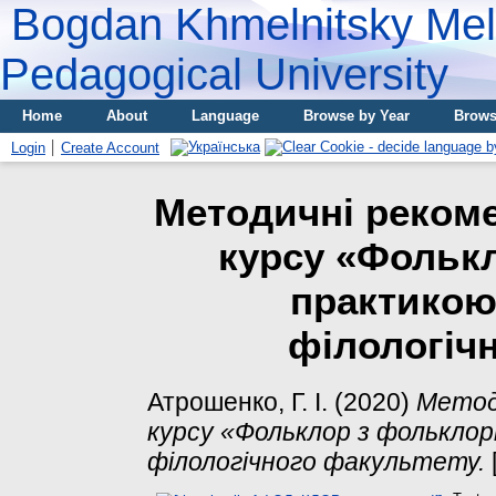
Bogdan Khmelnitsky Meli
Pedagogical University
Home
About
Language
Browse by Year
Brows
Login
Create Account
Методичні рекоме
курсу «Фольк
практикою
філологіч
Атрошенко, Г. І.
(2020)
Метод
курсу «Фольклор з фолькло
філологічного факультету.