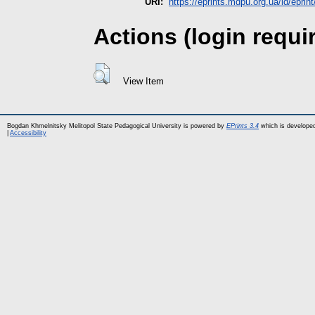
URI:
https://eprints.mdpu.org.ua/id/eprin
Actions (login requi
View Item
Bogdan Khmelnitsky Melitopol State Pedagogical University is powered by
EPrints 3.4
which is develope
|
Accessibility