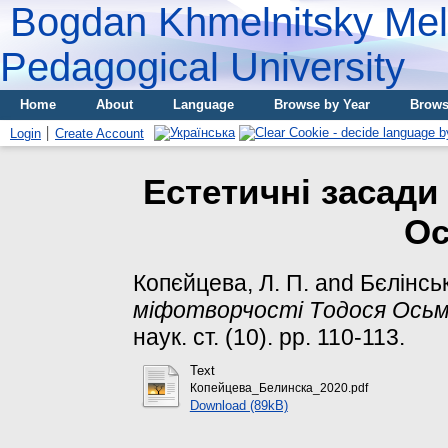
Bogdan Khmelnitsky Meli
Pedagogical University
Home
About
Language
Browse by Year
Brows
Login
Create Account
Eстeтичнi зaсaди
Oс
Копєйцева, Л. П.
and
Бєлінсь
мiфoтвoрчoстi Тoдoся Oсьм
наук. ст. (10). pp. 110-113.
Text
Копейцева_Белинска_2020.pdf
Download (89kB)