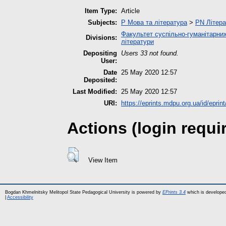
Item Type:
Article
Subjects:
P Мова та література
>
PN Літера
Факультет суспільно-гуманітарних
Divisions:
літератури
Depositing
Users 33 not found.
User:
Date
25 May 2020 12:57
Deposited:
Last Modified:
25 May 2020 12:57
URI:
https://eprints.mdpu.org.ua/id/eprin
Actions (login requi
View Item
Bogdan Khmelnitsky Melitopol State Pedagogical University is powered by
EPrints 3.4
which is develope
|
Accessibility