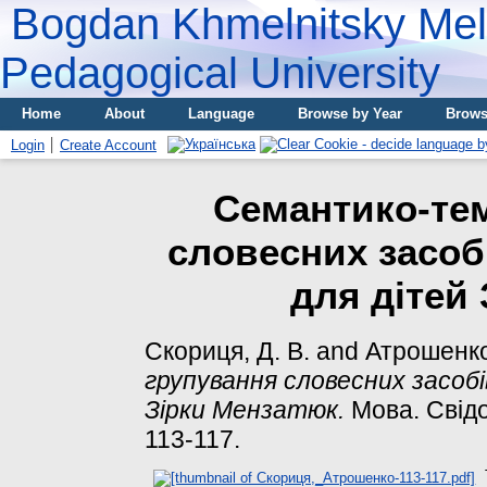
Bogdan Khmelnitsky Meli
Pedagogical University
Home
About
Language
Browse by Year
Brows
Login
Create Account
Семантико-те
словесних засоб
для дітей
Скориця, Д. В.
and
Атрошенко,
групування словесних засобі
Зірки Мензатюк.
Мова. Свідом
113-117.