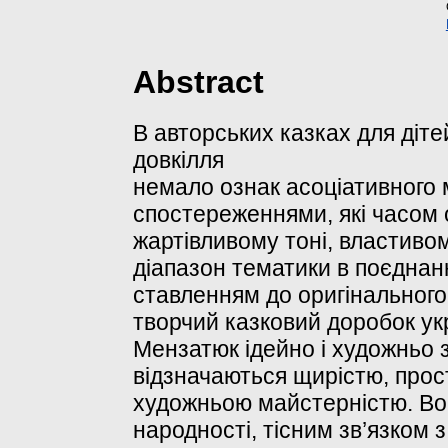
Abstract
В авторських казках для діт
довкілля
немало ознак асоціативного 
спостереженнями, які часом
жартівливому тоні, властив
діапазон тематики в поєднан
ставленням до оригінальног
творчий казковий доробок укр
Мензатюк ідейно і художньо 
відзначаються щирістю, прос
художньою майстерністю. Вон
народності, тісним зв’язком