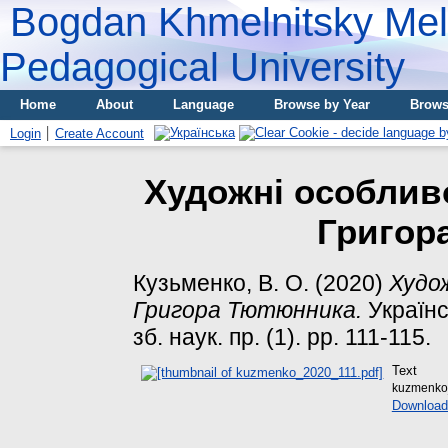
Bogdan Khmelnitsky Meli
Pedagogical University
Home
About
Language
Browse by Year
Brows
Login
Create Account
Художні особлив
Григор
Кузьменко, В. О.
(2020)
Худо
Григора Тютюнника.
Українс
зб. наук. пр. (1). pp. 111-115.
Text
kuzmenko
Download