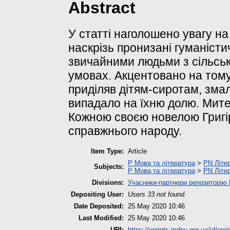
Abstract
У статті наголошено увагу н
наскрізь пронизані гуманісти
звичайними людьми з сільсько
умовах. Акцентовано на тому
приділяв дітям-сиротам, зма
випадало на їхню долю. Мите
Кожною своєю новелою Григі
справжнього народу.
Item Type:
Article
P Мова та література
>
PN Літер
Subjects:
P Мова та література
>
PN Літер
Divisions:
Учасники-партнери репозиторі
Depositing User:
Users 33 not found.
Date Deposited:
25 May 2020 10:46
Last Modified:
25 May 2020 10:46
URI:
https://eprints.mdpu.org.ua/id/epri