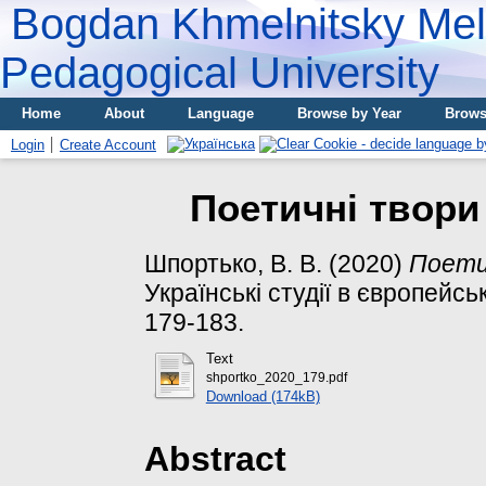
Bogdan Khmelnitsky Meli
Pedagogical University
Home
About
Language
Browse by Year
Brows
Login
Create Account
Поетичні твори 
Шпортько, В. В.
(2020)
Поетич
Українські студії в європейськ
179-183.
Text
shportko_2020_179.pdf
Download (174kB)
Abstract