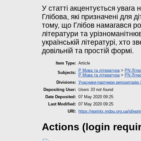
У статті акцентується увага 
Глібова, які призначені для д
тому, що Глібов намагався р
літератури та урізноманітн
українській літературі, хто з
довільній та простій формі.
Item Type:
Article
P Мова та література
>
PN Літер
Subjects:
P Мова та література
>
PN Літер
Divisions:
Учасники-партнери репозиторі
Depositing User:
Users 33 not found.
Date Deposited:
07 May 2020 09:25
Last Modified:
07 May 2020 09:25
URI:
https://eprints.mdpu.org.ua/id/epri
Actions (login requi