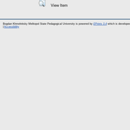
View Item
Bogdan Khmelnitsky Melitopol State Pedagogical University is powered by
EPrints 3.4
which is develope
|
Accessibility