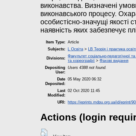
виконавства. Визначені умови
виконавського процесу. Охара
особистісно-значущі якості с
наявність яких забезпечує пл
Item Type:
Article
Subjects:
L Освіта
>
LB Теорія і практика осві
Факультет соціально-педагогічної та
Divisions:
та хореографії
>
Фахові видання
Depositing
Users 4388 not found.
User:
Date
05 May 2020 06:32
Deposited:
Last
02 Oct 2020 11:45
Modified:
URI:
https://eprints.mdpu.org.ua/id/eprint/9
Actions (login requi