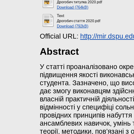
Дрогобич титулка 2020.pdf
Download (764kB)
Text
Дрогобич стаття 2020.pdf
Download (792kB)
Official URL:
http://mir.dspu.e
Abstract
У статті проаналізовано окре
підвищення якості виконавськ
студента. Зазначено, що вис
дає змогу виконавцям здійсн
власній практичній діяльност
відмінності у специфіці сольн
провідних принципів набутт
ансамблевих навичок, умінь та
теорії, методики, пов’язані 