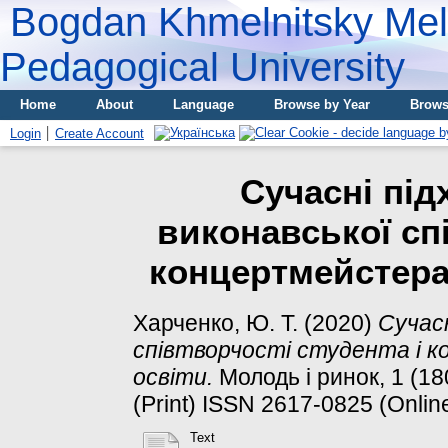
Bogdan Khmelnitsky Meli
Pedagogical University
Home
About
Language
Browse by Year
Brows
Login
Create Account
Сучасні під
виконавської спі
концертмейстера
Харченко, Ю. Т.
(2020)
Сучасн
співтворчості студента і 
освіти.
Молодь і ринок, 1 (18
(Print) ISSN 2617-0825 (Onlin
Text