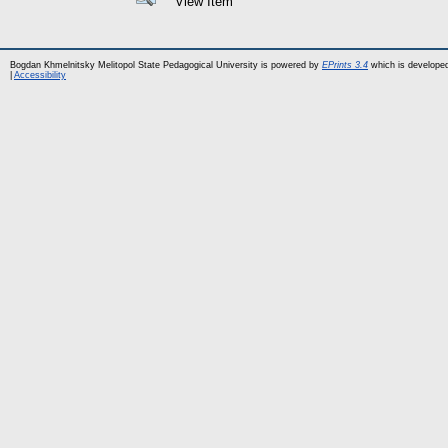
View Item
Bogdan Khmelnitsky Melitopol State Pedagogical University is powered by
EPrints 3.4
which is develope
|
Accessibility