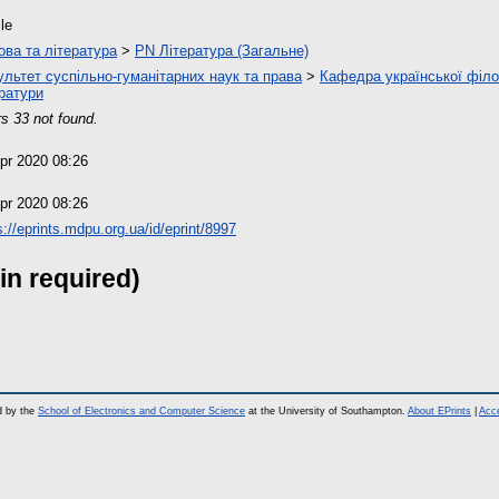
cle
ова та література
>
PN Література (Загальне)
льтет суспільно-гуманітарних наук та права
>
Кафедра української філол
ратури
s 33 not found.
pr 2020 08:26
pr 2020 08:26
s://eprints.mdpu.org.ua/id/eprint/8997
in required)
d by the
School of Electronics and Computer Science
at the University of Southampton.
About EPrints
|
Acce