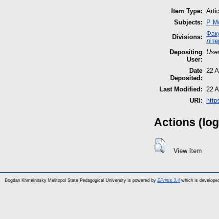
Item Type:
Arti
Subjects:
P М
Факу
Divisions:
літе
Depositing
User
User:
Date
22 A
Deposited:
Last Modified:
22 A
URI:
http
Actions (log
View Item
Bogdan Khmelnitsky Melitopol State Pedagogical University is powered by
EPrints 3.4
which is develope