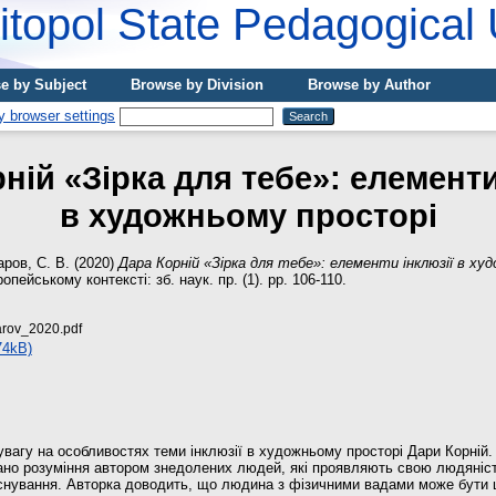
topol State Pedagogical 
e by Subject
Browse by Division
Browse by Author
ній «Зірка для тебе»: елементи
в художньому просторі
ров, С. В.
(2020)
Дара Корній «Зірка для тебе»: елементи інклюзії в ху
ропейському контексті: зб. наук. пр. (1). pp. 106-110.
arov_2020.pdf
74kB)
 увагу на особливостях теми інклюзії в художньому просторі Дари Корній
ано розуміння автором знедолених людей, які проявляють свою людяніст
снування. Авторка доводить, що людина з фізичними вадами може бути