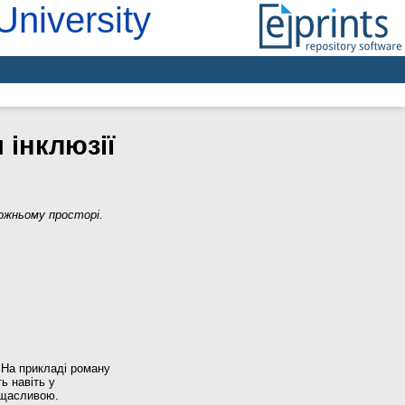
University
 інклюзії
дожньому просторі.
. На прикладі роману
ь навіть у
 щасливою.