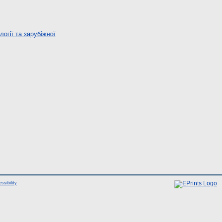
огії та зарубіжної
ssibility