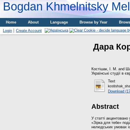
Bogdan Khmelnitsky Meli
Home
About
Language
Browse by Year
Brows
Login
Create Account
Дара Кор
Костішак, І. М.
and
Ша
Українські студії в єв
Text
kostishak_sh
Download (1
Abstract
У статті акцентовано
«Зірка для тебе» под
нелюдських умовах і