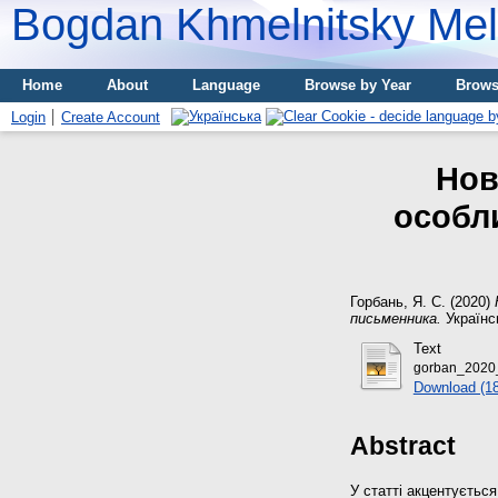
Bogdan Khmelnitsky Meli
Home
About
Language
Browse by Year
Brows
Login
Create Account
Нов
особл
Горбань, Я. С.
(2020)
письменника.
Українсь
Text
gorban_2020
Download (1
Abstract
У статті акцентуєтьс