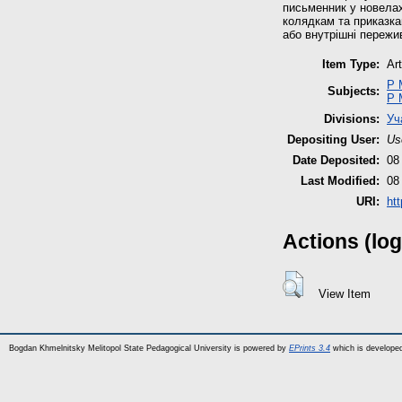
письменник у новелах 
колядкам та приказка
або внутрішні пережи
Item Type:
Art
P 
Subjects:
P 
Divisions:
Уч
Depositing User:
Us
Date Deposited:
08
Last Modified:
08
URI:
htt
Actions (log
View Item
Bogdan Khmelnitsky Melitopol State Pedagogical University is powered by
EPrints 3.4
which is develope