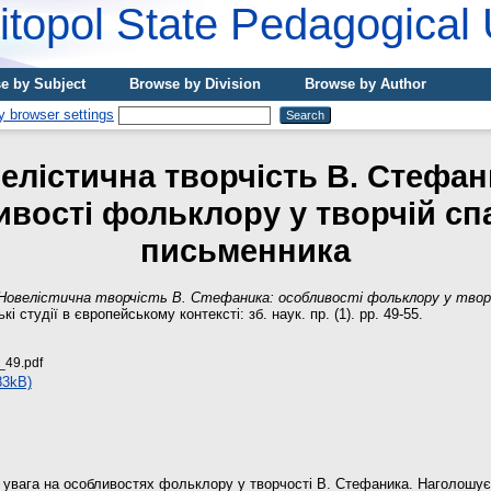
topol State Pedagogical 
e by Subject
Browse by Division
Browse by Author
елістична творчість В. Стефан
ивості фольклору у творчій сп
письменника
Новелістична творчість В. Стефаника: особливості фольклору у твор
кі студії в європейському контексті: зб. наук. пр. (1). pp. 49-55.
_49.pdf
83kB)
я увага на особливостях фольклору у творчості В. Стефаника. Наголошує