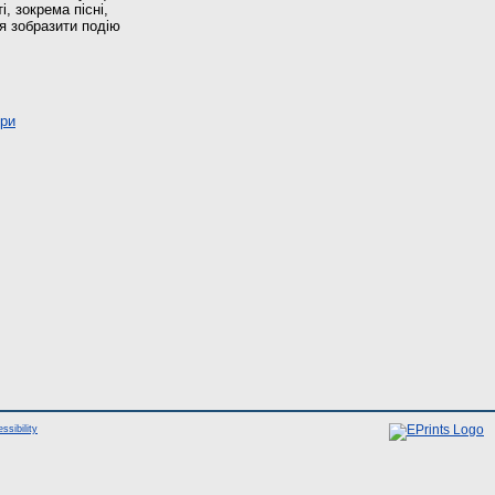
, зокрема пісні,
я зобразити подію
ури
ssibility