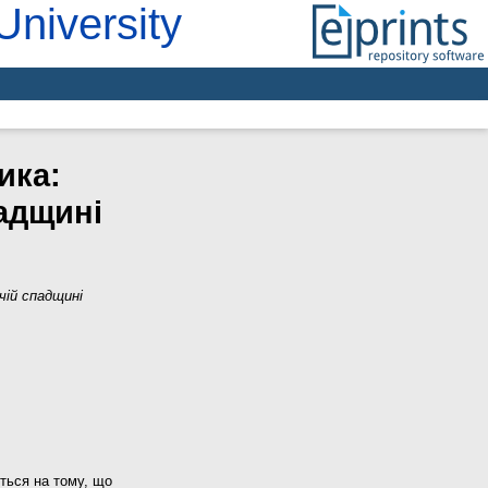
University
ика:
адщині
чій спадщині
ться на тому, що