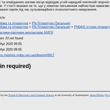
та оповіданнях вагоме місце відводив усній народній поетичній творчості
м. У статті вказано на те, що у новелах письменник найчастіше намагавс
вання героїв під час кульмінаційного психологічного напруження.
icle
Мова та література
>
PN Література (Загальне)
Мова та література
>
PN Література (Загальне)
>
PN0441 Історія літерат
асники-партнери репозиторію МДПУ
ers 33 not found.
 Apr 2020 09:05
 Apr 2020 09:05
ps://eprints.mdpu.org.ua/id/eprint/8917
in required)
d by the
School of Electronics and Computer Science
at the University of Southampton.
About EPrints
|
Acce