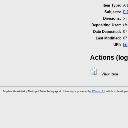
Item Type:
Art
Subjects:
P 
Divisions:
Уч
Depositing User:
Us
Date Deposited:
07
Last Modified:
07
URI:
htt
Actions (log
View Item
Bogdan Khmelnitsky Melitopol State Pedagogical University is powered by
EPrints 3.4
which is develope