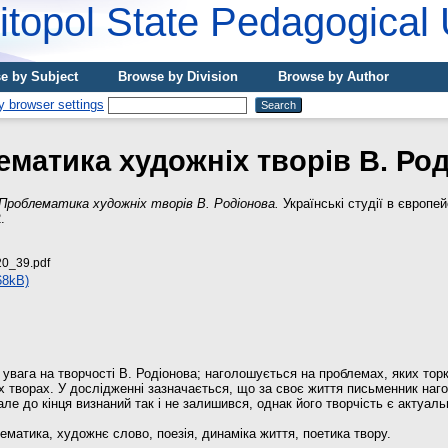
topol State Pedagogical 
e by Subject
Browse by Division
Browse by Author
матика художніх творів В. Ро
Проблематика художніх творів В. Родіонова.
Українські студії в європей
.
0_39.pdf
68kB)
 увага на творчості В. Родіонова; наголошується на проблемах, яких тор
х творах. У дослідженні зазначається, що за своє життя письменник на
але до кінця визнаний так і не залишився, однак його творчість є актуал
ематика, художнє слово, поезія, динаміка життя, поетика твору.