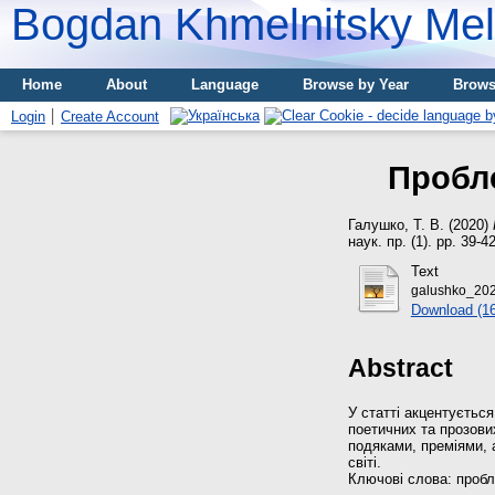
Bogdan Khmelnitsky Meli
Home
About
Language
Browse by Year
Brows
Login
Create Account
Пробле
Галушко, Т. В.
(2020)
наук. пр. (1). pp. 39-42
Text
galushko_202
Download (1
Abstract
У статті акцентується
поетичних та прозови
подяками, преміями, 
світі.
Ключові слова: пробл