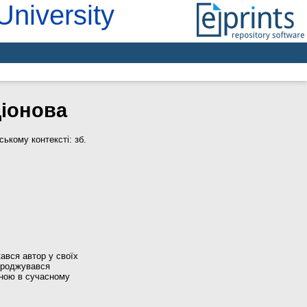
University
діонова
ському контексті: зб.
кався автор у своїх
городжувався
ьною в сучасному