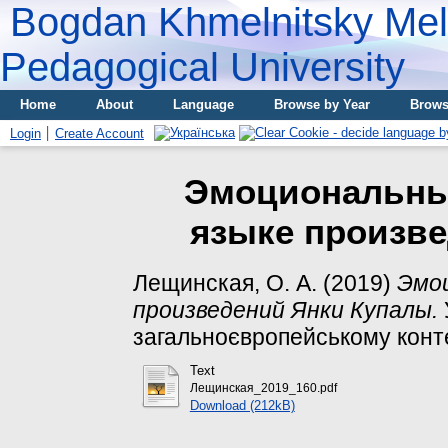
Bogdan Khmelnitsky Meli
Pedagogical University
Home
About
Language
Browse by Year
Brows
Login
Create Account
Эмоциональны
языке произв
Лещинская, О. А.
(2019)
Эмоц
произведений Янки Купалы.
загальноєвропейському контекс
Text
Лещинская_2019_160.pdf
Download (212kB)