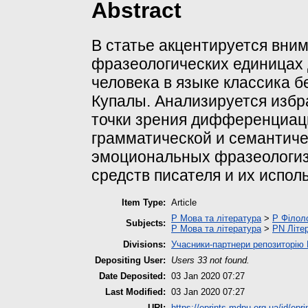
Abstract
В статье акцентируется вни
фразеологических единицах 
человека в языке классика 
Купалы. Анализируется избр
точки зрения дифференциаци
грамматической и семантиче
эмоциональных фразеологиз
средств писателя и их испол
Item Type:
Article
P Мова та література
>
P Філоло
Subjects:
P Мова та література
>
PN Літер
Divisions:
Учасники-партнери репозиторі
Depositing User:
Users 33 not found.
Date Deposited:
03 Jan 2020 07:27
Last Modified:
03 Jan 2020 07:27
URI:
https://eprints.mdpu.org.ua/id/epri