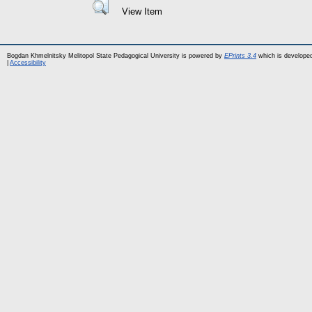
View Item
Bogdan Khmelnitsky Melitopol State Pedagogical University is powered by
EPrints 3.4
which is develope
|
Accessibility