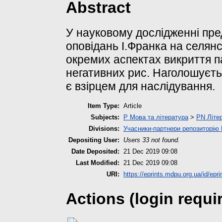
Abstract
У науковому дослідженні пре
оповідань І.Франка на селян
окремих аспектах викриття па
негативних рис. Наголошуєть
є взірцем для наслідування.
Item Type:
Article
Subjects:
P Мова та література
>
PN Літер
Divisions:
Учасники-партнери репозиторі
Depositing User:
Users 33 not found.
Date Deposited:
21 Dec 2019 09:08
Last Modified:
21 Dec 2019 09:08
URI:
https://eprints.mdpu.org.ua/id/epri
Actions (login requi