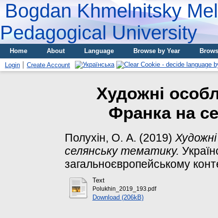
Bogdan Khmelnitsky Meli
Pedagogical University
Home
About
Language
Browse by Year
Brows
Login
Create Account
Художні особл
Франка на с
Полухін, О. А.
(2019)
Художні
селянську тематику.
Україн
загальноєвропейському контекс
Text
Polukhin_2019_193.pdf
Download (206kB)