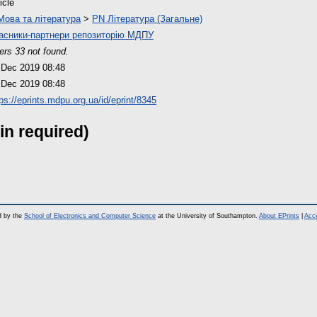
icle
Мова та література
>
PN Література (Загальне)
асники-партнери репозиторію МДПУ
ers 33 not found.
 Dec 2019 08:48
 Dec 2019 08:48
ps://eprints.mdpu.org.ua/id/eprint/8345
in required)
d by the
School of Electronics and Computer Science
at the University of Southampton.
About EPrints
|
Acce