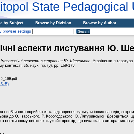
topol State Pedagogical 
e by Subject
Browse by Division
Browse by Author
гічні аспекти листування Ю. Ш
)
Імагологічні аспекти листування Ю. Шевельова.
Українська література
контексті: зб. наук. пр. (3). pp. 169-173.
9_169.pdf
15kB)
ся особливості сприйняття та відтворення культури інших народів, зокре
ова до О. Ізарського, Р. Корогодського, О. Лятуринської. Доводиться, 
о в негативному світлі як «чужий» простір, що викликає в автора листів 