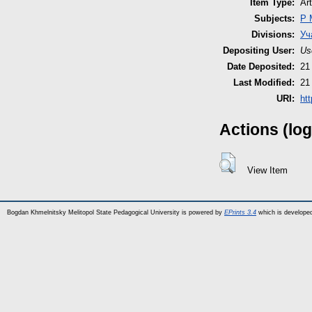
Item Type:
Art
Subjects:
P 
Divisions:
Уч
Depositing User:
Us
Date Deposited:
21
Last Modified:
21
URI:
htt
Actions (log
View Item
Bogdan Khmelnitsky Melitopol State Pedagogical University is powered by
EPrints 3.4
which is develope