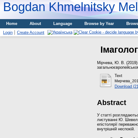
Bogdan Khmelnitsky Meli
Home
About
Language
Browse by Year
Brows
Login
Create Account
Імаголо
Мірчева, Ю. В.
(2019
загальноєвропейському 
Text
Мирчева_201
Download (2
Abstract
У статті розглядають
листуванні Ю. Шевель
епістолярії переважн
внутрішній неспокій.