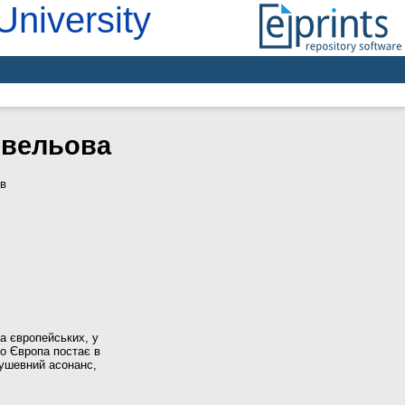
University
евельова
 в
ма європейських, у
що Європа постає в
душевний асонанс,