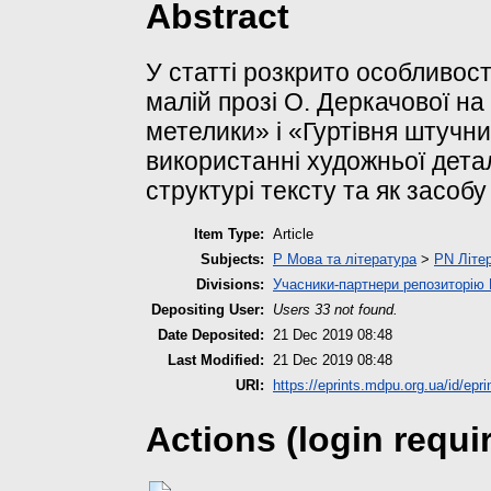
Abstract
У статті розкрито особливост
малій прозі О. Деркачової на
метелики» і «Гуртівня штучни
використанні художньої детал
структурі тексту та як засобу 
Item Type:
Article
Subjects:
P Мова та література
>
PN Літер
Divisions:
Учасники-партнери репозиторі
Depositing User:
Users 33 not found.
Date Deposited:
21 Dec 2019 08:48
Last Modified:
21 Dec 2019 08:48
URI:
https://eprints.mdpu.org.ua/id/epri
Actions (login requi