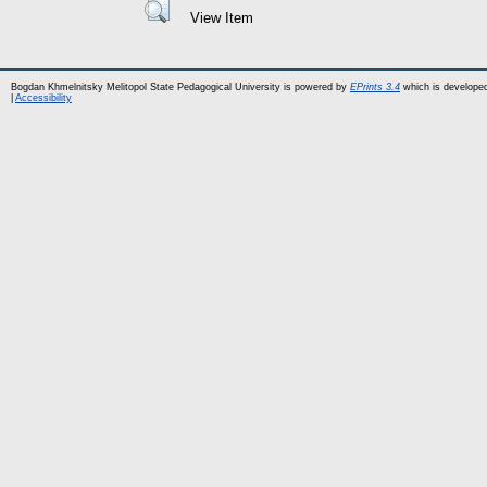
View Item
Bogdan Khmelnitsky Melitopol State Pedagogical University is powered by
EPrints 3.4
which is develope
|
Accessibility