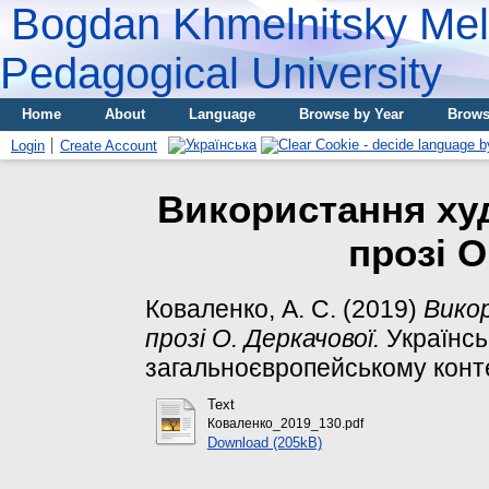
Bogdan Khmelnitsky Meli
Pedagogical University
Home
About
Language
Browse by Year
Brows
Login
Create Account
Використання худ
прозі О
Коваленко, А. С.
(2019)
Викор
прозі О. Деркачової.
Українсь
загальноєвропейському контекс
Text
Коваленко_2019_130.pdf
Download (205kB)