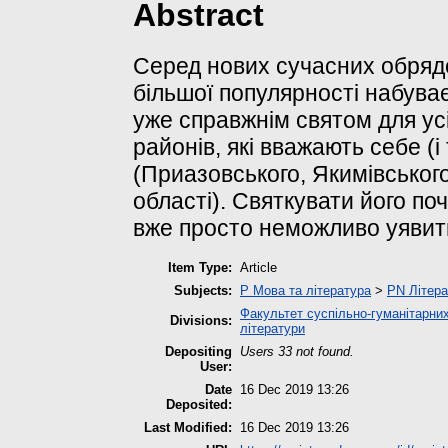
Abstract
Серед нових сучасних обрядо
більшої популярності набув
уже справжнім святом для усі
районів, які вважають себе (
(Приазовського, Якимівськог
області). Святкувати його по
вже просто неможливо уявити
Item Type:
Article
Subjects:
P Мова та література
>
PN Літера
Факультет суспільно-гуманітарних
Divisions:
літератури
Depositing
Users 33 not found.
User:
Date
16 Dec 2019 13:26
Deposited:
Last Modified:
16 Dec 2019 13:26