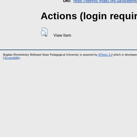
URI:
https://eprints.mdpu.org.ua/id/eprin
Actions (login requi
View Item
Bogdan Khmelnitsky Melitopol State Pedagogical University is powered by
EPrints 3.4
which is develope
|
Accessibility