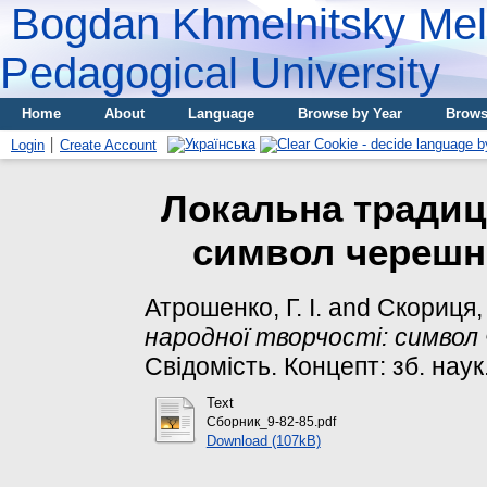
Bogdan Khmelnitsky Meli
Pedagogical University
Home
About
Language
Browse by Year
Brows
Login
Create Account
Локальна традиці
символ черешн
Атрошенко, Г. І.
and
Скориця, 
народної творчості: символ
Свідомість. Концепт: зб. наук.
Text
Сборник_9-82-85.pdf
Download (107kB)