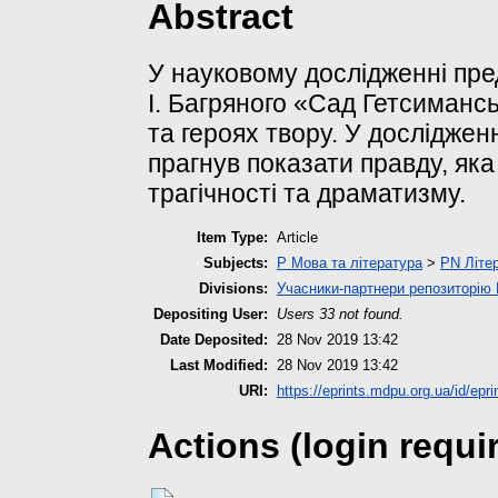
Abstract
У науковому дослідженні пре
І. Багряного «Сад Гетсиманс
та героях твору. У досліджен
прагнув показати правду, як
трагічності та драматизму.
Item Type:
Article
Subjects:
P Мова та література
>
PN Літер
Divisions:
Учасники-партнери репозиторі
Depositing User:
Users 33 not found.
Date Deposited:
28 Nov 2019 13:42
Last Modified:
28 Nov 2019 13:42
URI:
https://eprints.mdpu.org.ua/id/epri
Actions (login requi