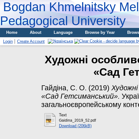
Bogdan Khmelnitsky Meli
Pedagogical University
Home
About
Language
Browse by Year
Brows
Login
Create Account
Художні особливо
«Сад Ге
Гайдіна, С. О.
(2019)
Художні
«Сад Гетсиманський».
Украї
загальноєвропейському контекс
Text
Gaidina_2019_52.pdf
Download (206kB)