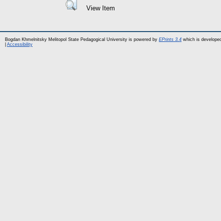
View Item
Bogdan Khmelnitsky Melitopol State Pedagogical University is powered by
EPrints 3.4
which is develope
|
Accessibility