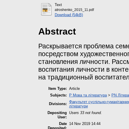
Text
atroshenko_2015_11.pdf
Download (54kB)
Abstract
Раскрывается проблема семе
посредством художественног
становления личности. Расс
воспитания личности в конт
на традиционный воспитател
Item Type:
Article
Subjects:
P Мова та література
>
PN Літера
Факультет суспільно-гуманітарних
Divisions:
літератури
Depositing
Users 33 not found.
User:
Date
14 Nov 2019 14:44
Deposited: