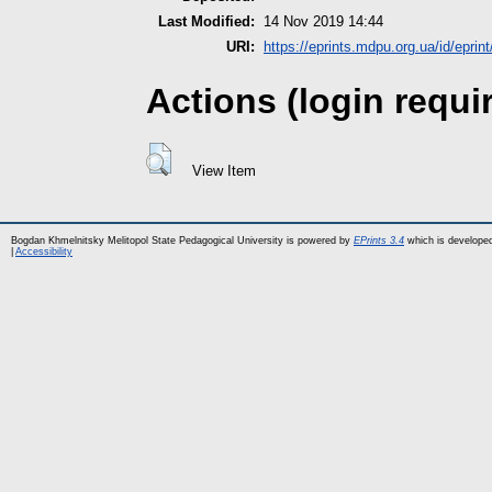
Last Modified:
14 Nov 2019 14:44
URI:
https://eprints.mdpu.org.ua/id/eprin
Actions (login requi
View Item
Bogdan Khmelnitsky Melitopol State Pedagogical University is powered by
EPrints 3.4
which is develope
|
Accessibility