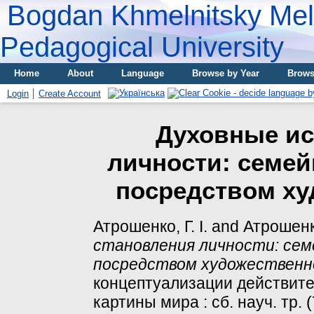
Bogdan Khmelnitsky Meli
Pedagogical University
Home
About
Language
Browse by Year
Brows
Login
Create Account
Духовные ис
личности: семей
посредством ху
Атрошенко, Г. І.
and
Атрошенк
становления личности: се
посредством художественно
концептуализации действите
картины мира : сб. науч. тр. (