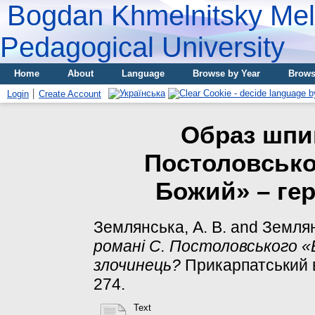
Bogdan Khmelnitsky Meli
Pedagogical University
Home
About
Language
Browse by Year
Brows
Login
Create Account
Образ шпиг
Постоловськог
Божий» – ге
Землянська, А. В.
and
Землян
романі С. Постоловського «В
злочинець?
Прикарпатський ві
274.
Text