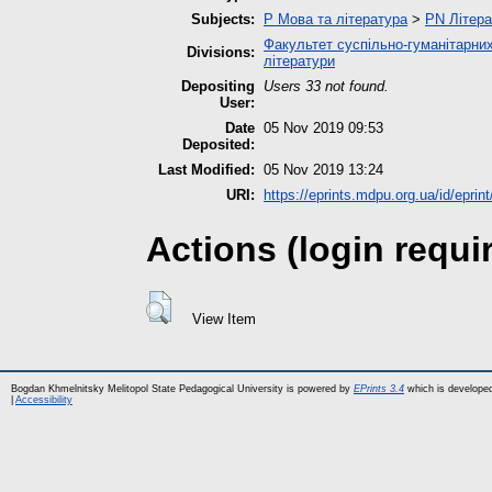
Subjects:
P Мова та література
>
PN Літера
Факультет суспільно-гуманітарних
Divisions:
літератури
Depositing
Users 33 not found.
User:
Date
05 Nov 2019 09:53
Deposited:
Last Modified:
05 Nov 2019 13:24
URI:
https://eprints.mdpu.org.ua/id/eprin
Actions (login requi
View Item
Bogdan Khmelnitsky Melitopol State Pedagogical University is powered by
EPrints 3.4
which is develope
|
Accessibility