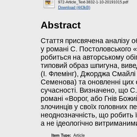
972-Article_Text-3832-1-10-20191015.pdf
Download (443kB)
Abstract
Стаття присвячена аналізу о
у романі С. Постоловського «
робиться на авторському обі
типовий образ шпигуна, вив
(І. Флемінг), Джорджа Смайлі
Семенова) та оновленні цих о
сучасності. Визначено, що С
романі «Ворог, або Гнів Божи
злочинців у своїх головних п
неоднозначність, що робить 
а не ідеологічно витриманим
Item Type:
Article