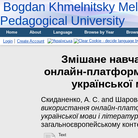
Bogdan Khmelnitsky Meli
Pedagogical University
Home
About
Language
Browse by Year
Brows
Login
Create Account
Змішане навч
онлайн-платформ
української 
Скиданенко, А. С.
and
Шарова
використання онлайн-платф
української мови і літератур
загальноєвропейському контекс
Text