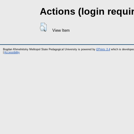
Actions (login requi
View Item
Bogdan Khmelnitsky Melitopol State Pedagogical University is powered by
EPrints 3.4
which is develope
|
Accessibility