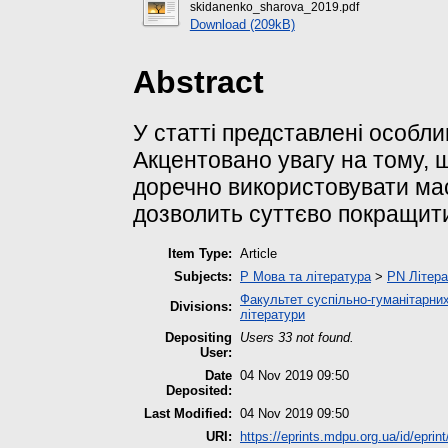
skidanenko_sharova_2019.pdf
Download (209kB)
Abstract
У статті представлені особли
Акцентовано увагу на тому, 
доречно використовувати мас
дозволить суттєво покращити
Item Type:
Article
Subjects:
P Мова та література
>
PN Літера
Факультет суспільно-гуманітарних
Divisions:
літератури
Depositing
Users 33 not found.
User:
Date
04 Nov 2019 09:50
Deposited:
Last Modified:
04 Nov 2019 09:50
URI:
https://eprints.mdpu.org.ua/id/eprin