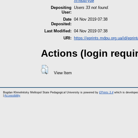
літератури
Depositing
Users 33 not found.
User:
Date
04 Nov 2019 07:38
Deposited:
Last Modified:
04 Nov 2019 07:38
URI:
https://eprints.mdpu.org.ua/id/eprin
Actions (login requi
View Item
Bogdan Khmelnitsky Melitopol State Pedagogical University is powered by
EPrints 3.4
which is develope
|
Accessibility