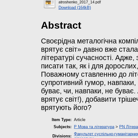
atroshenko_2017_14.pdf
Download (164kB)
Abstract
Своєрідна металогічна компі
врятує світ» давно вже стала
літературі сучасності. Адже,
писати так, як і для дорослих
Поважному ставленню до літе
супротивний гумор, навпаки,
буває, чи, навпаки, не буває.
врятує світ!), добавити тріше
врятують його?
Item Type:
Article
Subjects:
P Мова та література
>
PN Літера
Факультет суспільно-гуманітарних
Divisions: