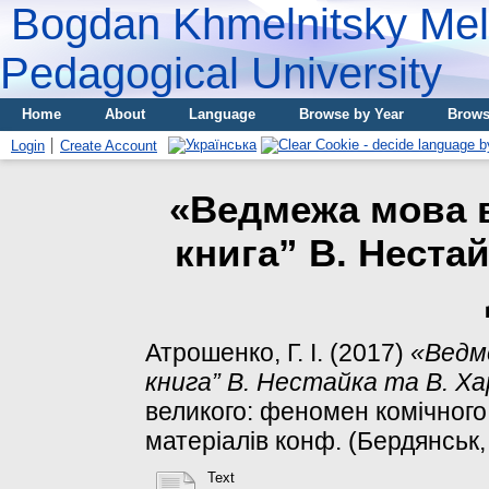
Bogdan Khmelnitsky Meli
Pedagogical University
Home
About
Language
Browse by Year
Brows
Login
Create Account
«Ведмежа мова 
книга” В. Нестай
Атрошенко, Г. І.
(2017)
«Ведм
книга” В. Нестайка та В. Ха
великого: феномен комічного в
матеріалів конф. (Бердянськ, 
Text