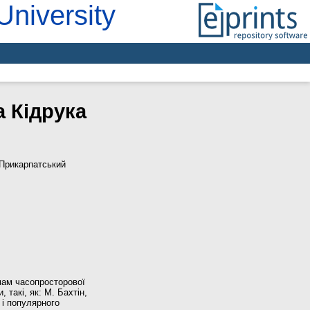
University
а Кідрука
Прикарпатський
мам часопросторової
 такі, як: М. Бахтін,
 і популярного