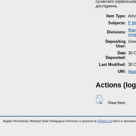
сучасного українсько
досліджень.
Item Type:
Arti
Subjects:
P М
Факу
Divisions:
літе
Depositing
User
User:
Date
30 O
Deposited:
Last Modified:
30 O
URI:
http
Actions (log
View Item
Bogdan Khmelnitsky Melitopol State Pedagogical University is powered by
EPrints 3.4
which is develope