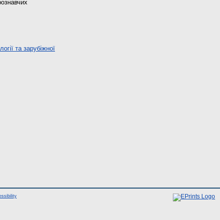
рознавчих
огії та зарубіжної
ssibility