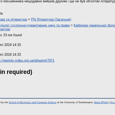
го письменника нещодавно вийшов друком і ще не був об’єктом літерату
cle
ова та література
>
PN Література (Загальне)
льтет суспільно-гуманітарних наук та права
>
Кафедра української філол
ратури
s 33 not found.
ct 2019 14:33
ct 2019 14:33
s://eprints.mdpu.org.ua/id/eprint/7871
in required)
d by the
School of Electronics and Computer Science
at the University of Southampton.
About EPrints
|
Acce