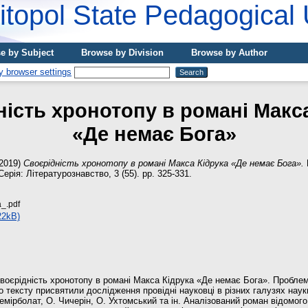
topol State Pedagogical 
e by Subject
Browse by Division
Browse by Author
ість хронотопу в романі Макс
«Де немає Бога»
2019)
Своєрідність хронотопу в романі Макса Кідрука «Де немає Бога».
ерія: Літературознавство, 3 (55). pp. 325-331.
_.pdf
22kB)
своєрідність хронотопу в романі Макса Кідрука «Де немає Бога». Пробле
о тексту присвятили дослідження провідні науковці в різних галузях науки,
емірболат, О. Чичерін, О. Ухтомський та ін. Аналізований роман відомого