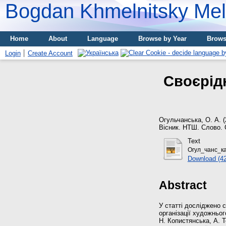
Bogdan Khmelnitsky Meli
Home
About
Language
Browse by Year
Brows
Login
Create Account
Своєрідн
Огульчанська, О. А.
(
Вісник. НТШ. Слово. С
Text
Огул_чанс_ка
Download (4
Abstract
У статті досліджено 
організації художньог
Н. Копистянська, А. Т