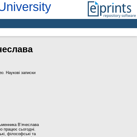
University
чеслава
го.
Наукові записки
сьменника В’ячеслава
но працює сьогодні.
ькі, філософські та