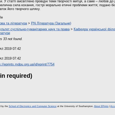
и. У статті висвітлено провідні теми творчості митця, а саме – любов до 
елична сила кохання, гострі морально етичні проблеми життя; подано біо
аток його творчого шляху.
cle
ова та література
>
PN Література (Загальне)
льтет суспільно-гуманітарних наук та права
>
Кафедра української філол
ратури
s 33 not found.
ct 2019 07:42
ct 2019 07:42
s://eprints.mdpu.org.ua/id/eprint/7754
in required)
d by the
School of Electronics and Computer Science
at the University of Southampton.
About EPrints
|
Acce