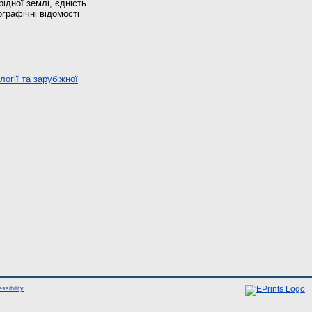
рідної землі, єдність
графічні відомості
огії та зарубіжної
ssibility