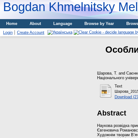
Bogdan Khmelnitsky Meli
Home
About
Language
Browse by Year
Brows
Login
Create Account
Особли
Шарова, Т.
and
Саєнк
Національного універс
Text
Шарова_2015
Download (2
Abstract
Наукова розвідка при
Євгеновича Романовсь
Художнім творам В’яч