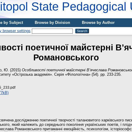
topol State Pedagogical 
e by Subject
Browse by Division
Browse by Author
вості поетичної майстерні В’я
Романовського
о, Ю.
(2015)
Особливості поетичної майстерні В’ячеслава Романовсько
итету «Острозька академія». Серія «Філологічна» (54). pp. 233-235.
_233.pdf
77kB)
свячена дослідженню поетичної творчості талановитого харківського пи
кого, який належить до середнього покоління українських поетів, і плід
еслава Романовського притаманні емоційність, психологізм, історіософс