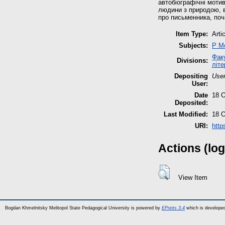
автобіографічні мотив
людини з природою, в
про письменника, поч
Item Type:
Arti
Subjects:
P М
Факу
Divisions:
літе
Depositing
User
User:
Date
18 O
Deposited:
Last Modified:
18 O
URI:
http
Actions (log
View Item
Bogdan Khmelnitsky Melitopol State Pedagogical University is powered by
EPrints 3.4
which is develope