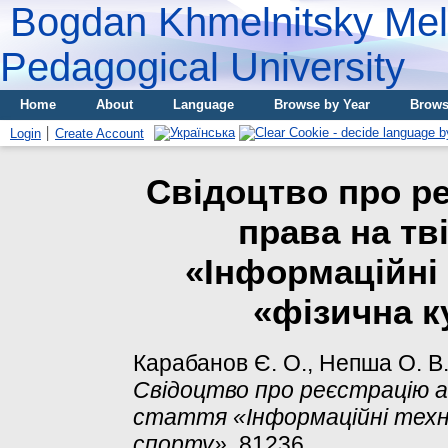
Bogdan Khmelnitsky Meli
Pedagogical University
Home
About
Language
Browse by Year
Brows
Login
Create Account
Свідоцтво про р
права на тв
«Інформаційні 
«фізична к
Карабанов Є. О., Непша О. В.,
Свідоцтво про реєстрацію а
стаття «Інформаційні техно
спорту».
81236.