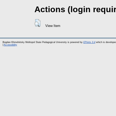
Actions (login requi
View Item
Bogdan Khmelnitsky Melitopol State Pedagogical University is powered by
EPrints 3.4
which is develope
|
Accessibility