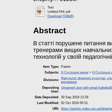
Text
Untitled.FR9..pdf
Download (536kB)
Abstract
В статті порушене питання 
тренерами вищих навчальних
технологій у своїй педагогічні
Item Type:
Patent
Subjects:
H Суспільні науки
>
H Суспільні 
Факультет фізичної культури, спо
Divisions:
виховання
Depositing
Unnamed user with email
kafedra
User:
Date Deposited:
30 Sep 2019 13:29
Last Modified:
02 Oct 2019 05:51
URI:
https://eprints.mdpu.org.ua/id/eprin