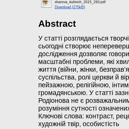
sharova_kulinich_2015_293.pdf
Download (275kB)
Abstract
У статті розглядається творч
сьогодні створює непереверше
дослідження дозволяє говори
масштабні проблеми, які хв
життя (війни, жінки, безправ’
суспільства, ролі церкви й ві
пейзажною, релігійною, інтим
громадянською. У статті заз
Родіонова не є розважальним
розуміння сутності означени
Ключові слова: контраст, рец
художній твір, особистість