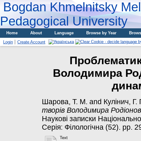
Bogdan Khmelnitsky Meli
Pedagogical University
Home
About
Language
Browse by Year
Brows
Login
Create Account
Проблематик
Володимира Род
дина
Шарова, Т. М.
and
Кулінич, Г. Г
творів Володимира Родіонов
Наукові записки Національно
Серія: Філологічна (52). pp. 2
Text