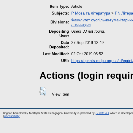
Item Type:
Article
Subjects:
P Мова та література
>
PN Літера
Факультет суспільно-гуманітарних
Divisions:
літератури
Depositing
Users 33 not found.
User:
Date
27 Sep 2019 12:49
Deposited:
Last Modified:
02 Oct 2019 05:52
URI:
https://eprints.mdpu.org.ua/id/eprin
Actions (login requi
View Item
Bogdan Khmelnitsky Melitopol State Pedagogical University is powered by
EPrints 3.4
which is develope
|
Accessibility