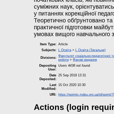
суміжних наук, орієнтуватись
у питаннях корекційної педагог
Теоретично обґрунтовано та 
практичної підготовки майбут
умовах вищого навчального з
Item Type:
Article
Subjects:
L Освіта
>
L Освіта (Загальне)
Факультет соціально-педагогічної т
Divisions:
роботи
>
Фахові видання
Depositing
Users 4438 not found.
User:
Date
25 Sep 2019 13:31
Deposited:
Last
15 Oct 2020 10:30
Modified:
URI:
https://eprints.mdpu.org.ua/id/eprint/
Actions (login requi