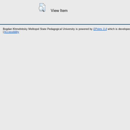
View Item
Bogdan Khmelnitsky Melitopol State Pedagogical University is powered by
EPrints 3.4
which is develope
|
Accessibility