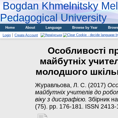
Bogdan Khmelnitsky Meli
Pedagogical University
Home
About
Language
Browse by Year
Brows
Login
Create Account
Особливості пр
майбутніх учител
молодшого шкільн
Журавльова, Л. С.
(2017)
Осо
майбутніх учителів до робо
віку з дисграфією.
Збірник на
(75). pp. 176-181. ISSN 2413