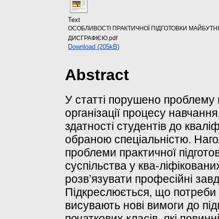
Text
ОСОБЛИВОСТІ ПРАКТИЧНОЇ ПІДГОТОВКИ МАЙБУТНІ
ДИСГРАФІЄЮ.pdf
Download (205kB)
Abstract
У статті порушено проблему
організації процесу навчанн
здатності студентів до кваліф
обраною спеціальністю. Наго
проблеми практичної підгото
суспільства у ква-ліфікованих
розв’язувати професійні зав
Підкреслюється, що потреби 
висувають нові вимоги до під
початкових класів, які повинн