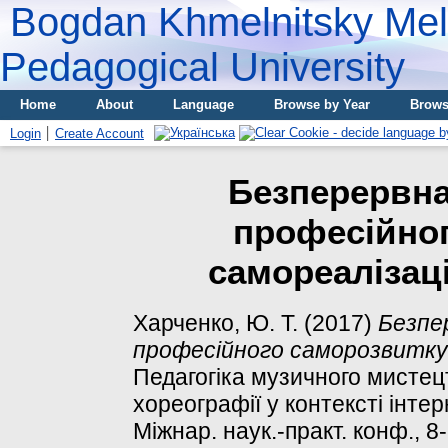
Bogdan Khmelnitsky Meli
Pedagogical University
Home
About
Language
Browse by Year
Brows
Login
Create Account
Безперервна
професійног
самореалізац
Харченко, Ю. Т.
(2017)
Безпе
професійного саморозвитку 
Педагогіка музичного мистец
хореографії у контексті інтер
Міжнар. наук.-практ. конф., 8