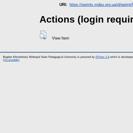
URI:
https://eprints.mdpu.org.ua/id/eprint
Actions (login requi
View Item
Bogdan Khmelnitsky Melitopol State Pedagogical University is powered by
EPrints 3.4
which is develope
|
Accessibility