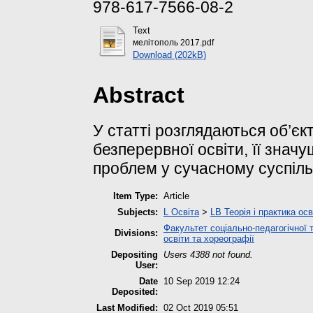
978-617-7566-08-2
Text
мелітополь 2017.pdf
Download (202kB)
Abstract
У статті розглядаються об’є
безперервної освіти, її знач
проблем у сучасному суспіль
Item Type:
Article
Subjects:
L Освіта
>
LB Теорія і практика ос
Факультет соціально-педагогічної 
Divisions:
освіти та хореографії
Depositing
Users 4388 not found.
User:
Date
10 Sep 2019 12:24
Deposited:
Last Modified:
02 Oct 2019 05:51