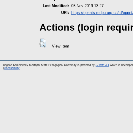
Last Modified:
05 Nov 2019 13:27
URI:
https://eprints.mdpu.org.ua/id/eprin
Actions (login requi
View Item
Bogdan Khmelnitsky Melitopol State Pedagogical University is powered by
EPrints 3.4
which is develope
|
Accessibility