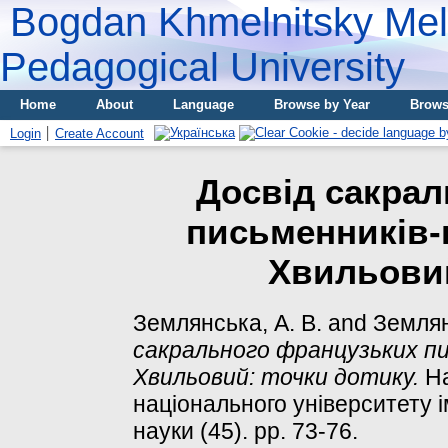
Bogdan Khmelnitsky Meli
Pedagogical University
Home
About
Language
Browse by Year
Brows
Login
Create Account
Досвід сакра
письменників-
Хвильовий
Землянська, А. В.
and
Землян
сакрального французьких п
Хвильовий: точки дотику.
На
національного університету ім
науки (45). pp. 73-76.