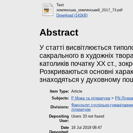
Text
землянська_землянський_2017_73.pdf
Download (142kB)
Abstract
У статті висвітлюється типо
сакрального в художніх твор
католиків початку ХХ ст., зо
Розкриваються основні харак
знаходяться у духовному пош
Item Type:
Article
Subjects:
P Мова та література
>
PN Літера
Факультет суспільно-гуманітарних
Divisions:
літератури
Depositing
Users 33 not found.
User:
Date
18 Jul 2019 08:47
Deposited: