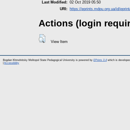
Last Modified:
02 Oct 2019 05:50
URI:
https://eprints.mdpu.org.ua/id/eprin
Actions (login requi
View Item
Bogdan Khmelnitsky Melitopol State Pedagogical University is powered by
EPrints 3.4
which is develope
|
Accessibility