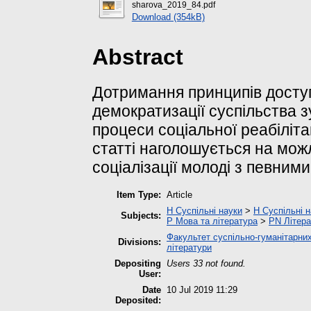
sharova_2019_84.pdf
Download (354kB)
Abstract
Дотримання принципів доступн
демократизації суспільства з
процеси соціальної реабіліт
статті наголошується на мож
соціалізації молоді з певними
Item Type:
Article
H Суспільні науки
>
H Суспільні н
Subjects:
P Мова та література
>
PN Літера
Факультет суспільно-гуманітарних
Divisions:
літератури
Depositing
Users 33 not found.
User:
Date
10 Jul 2019 11:29
Deposited: