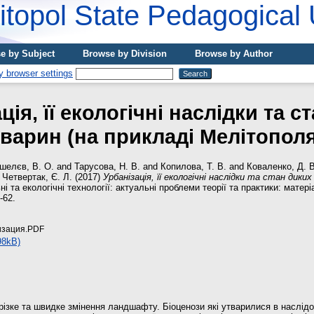
topol State Pedagogical 
e by Subject
Browse by Division
Browse by Author
ція, її екологічні наслідки та с
тварин (на прикладі Мелітополя
шелєв, В. О.
and
Тарусова, Н. В.
and
Копилова, Т. В.
and
Коваленко, Д. В
d
Четвертак, Є. Л.
(2017)
Урбанізація, її екологічні наслідки та стан дики
і та екологічні технології: актуальні проблеми теорії та практики: матер
-62.
изация.PDF
98kB)
різке та швидке змінення ландшафту. Біоценози які утварилися в наслідо