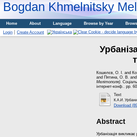
Bogdan Khmelnitsky Meli
Home
About
Language
Browse by Year
Brows
Login
Create Account
Урбаніза
Кошелєв, О. І.
and
Ко
and
Пятина, О. В.
an
Мелітополя).
Соціальн
інтернет-конф.. pp. 60
Text
К.А.И. Урбан
Download (8
Abstract
Урбанізація викликає 