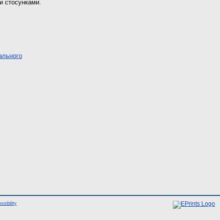
и стосунками.
нального
ssibility