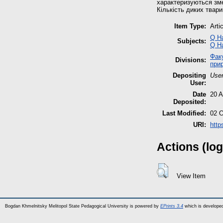
характеризуються зме
Кількість диких твар
Item Type:
Arti
Q Н
Subjects:
Q Н
Фак
Divisions:
при
Depositing
User
User:
Date
20 A
Deposited:
Last Modified:
02 O
URI:
http
Actions (log
View Item
Bogdan Khmelnitsky Melitopol State Pedagogical University is powered by
EPrints 3.4
which is develope