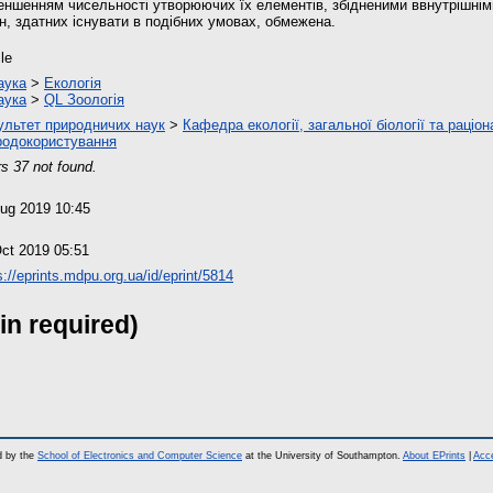
ншенням чисельності утворюючих їх елементів, збідненими ввнутрішнім
ин, здатних існувати в подібних умовах, обмежена.
cle
аука
>
Екологія
аука
>
QL Зоологія
ультет природничих наук
>
Кафедра екології, загальної біології та раціо
родокористування
s 37 not found.
ug 2019 10:45
ct 2019 05:51
s://eprints.mdpu.org.ua/id/eprint/5814
in required)
d by the
School of Electronics and Computer Science
at the University of Southampton.
About EPrints
|
Acce