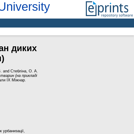
University
тан диких
)
.
and
Стебліна, О. А.
х тварин (на прикладі
іали IX Міжнар.
к урбанизації,