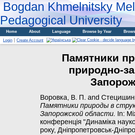
Bogdan Khmelnitsky Meli
Pedagogical University
Home
About
Language
Browse by Year
Brows
Login
Create Account
Памятники пр
природно-з
Запорож
Воровка, В. П.
and
Стецишин,
Памятники природы в стру
Запорожской области.
In: М
конференція "Динаміка науко
року, Дніпропетровськ-Дніпр