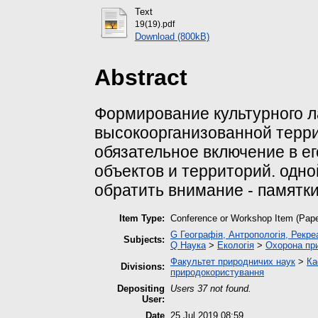
Text
19(19).pdf
Download (800kB)
Abstract
Формирование культурного 
высокоорганизованной терр
обязательное включение в е
объектов и территорий. одно
обратить внимание - памятк
Item Type:
Conference or Workshop Item (Pape
G Географія, Антропологія, Рекре
Subjects:
Q Наука
>
Екологія
>
Охорона пр
Факультет природничих наук
>
Ка
Divisions:
природокористування
Depositing
Users 37 not found.
User:
Date
25 Jul 2019 08:59