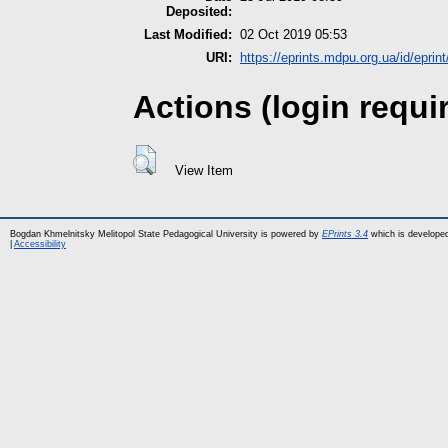
Deposited:
Last Modified:
02 Oct 2019 05:53
URI:
https://eprints.mdpu.org.ua/id/eprin
Actions (login requi
View Item
Bogdan Khmelnitsky Melitopol State Pedagogical University is powered by
EPrints 3.4
which is develope
|
Accessibility